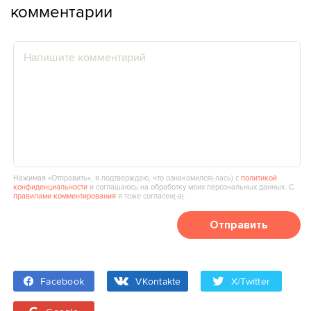
комментарии
Нажимая «Отправить», я подтверждаю, что ознакомился(‑лась) с
политикой
конфиденциальности
и соглашаюсь на обработку моих персональных данных. С
правилами комментирования
я тоже согласен(‑а).
Отправить
Facebook
VKontakte
X/Twitter