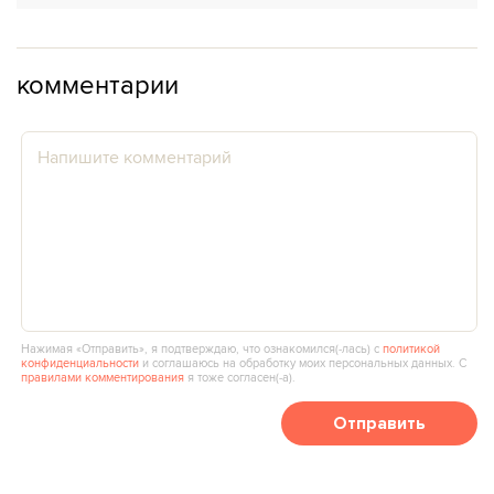
комментарии
Нажимая «Отправить», я подтверждаю, что ознакомился(‑лась) с
политикой
конфиденциальности
и соглашаюсь на обработку моих персональных данных. С
правилами комментирования
я тоже согласен(‑а).
Отправить