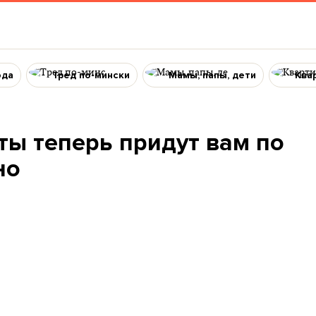
ода
Тред по-мински
Мамы, папы, дети
Ква
ты теперь придут вам по
но