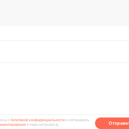
ась) с
политикой конфиденциальности
и соглашаюсь
Отправи
мментирования
я тоже согласен(‑а).