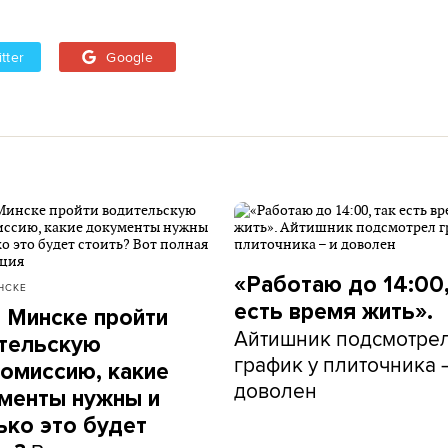
tter
Google
«Работаю до 14:00,
НСКЕ
есть время жить».
в Минске пройти
Айтишник подсмотре
тельскую
график у плиточника 
омиссию, какие
доволен
менты нужны и
ько это будет