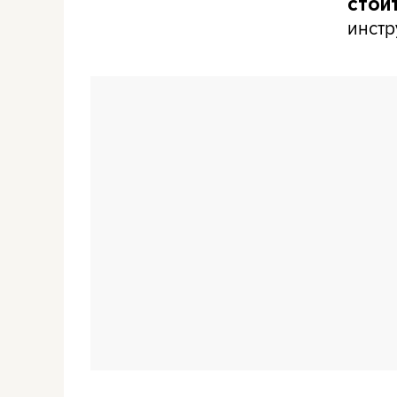
стои
инстр