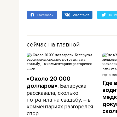
Facebook
VKontakte
X/Twi
сейчас на главной
ГДЕ В МИ
«Около 20 000
Где 
. Беларуска
долларов»
води
рассказала, сколько
медк
потратила на свадьбу, – в
доку
комментариях разгорелся
скол
спор