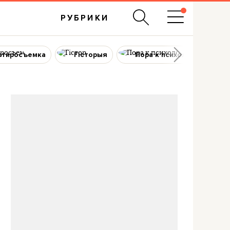
РУБРИКИ
ртиросъемка
Гісторыя
Пора к психологу