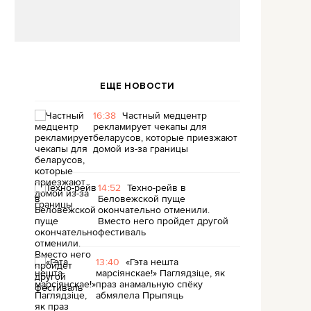
ЕЩЕ НОВОСТИ
16:38
Частный медцентр
рекламирует чекапы для
беларусов, которые приезжают
домой из-за границы
14:52
Техно-рейв в
Беловежской пуще
окончательно отменили.
Вместо него пройдет другой
фестиваль
13:40
«Гэта нешта
марсіянскае!» Паглядзіце, як
праз анамальную спёку
абмялела Прыпяць