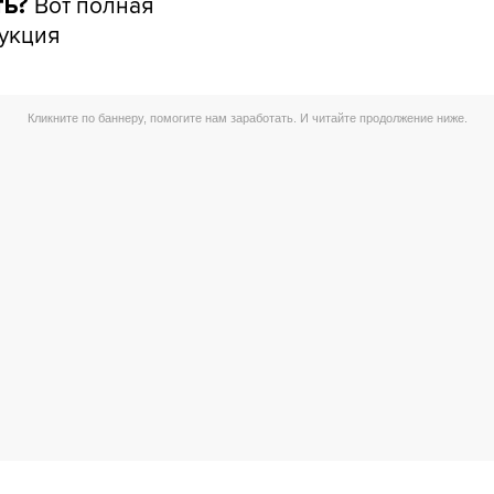
Вот полная
ть?
укция