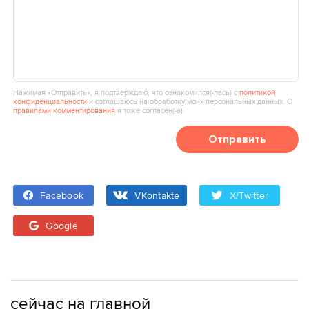
Нажимая «Отправить», я подтверждаю, что ознакомился(‑лась) с
политикой
конфиденциальности
и соглашаюсь на обработку моих персональных данных. С
правилами комментирования
я тоже согласен(‑а).
Отправить
Facebook
VKontakte
X/Twitter
Google
сейчас на главной