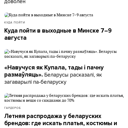
доволен
КУДА ПОЙТИ
Куда пойти в выходные в Минске 7–9
августа
«Навучуся як Купала, тады і пачну
Беларусы расказалі, як
размаўляць».
загаварылі па-беларуску
ГАРДЕРОБ
Летняя распродажа у беларуских
брендов: где искать платья, костюмы и