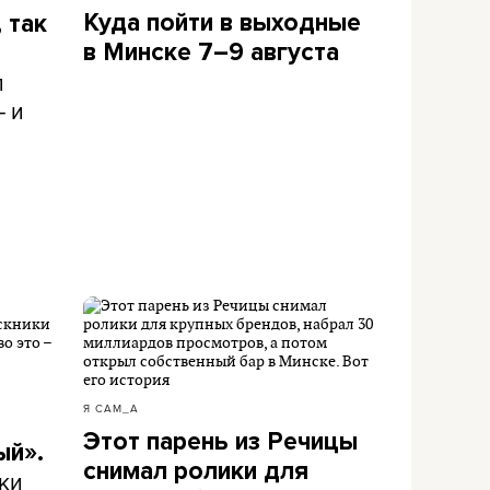
Куда пойти в выходные
 так
в Минске 7–9 августа
л
– и
Я САМ_А
Этот парень из Речицы
ый».
снимал ролики для
ки