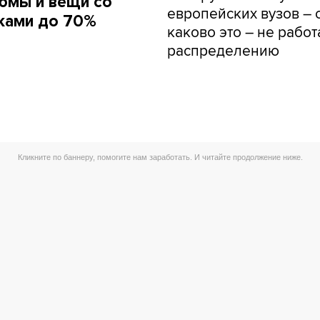
юмы и вещи со
европейских вузов – о
ками до 70%
каково это – не работ
распределению