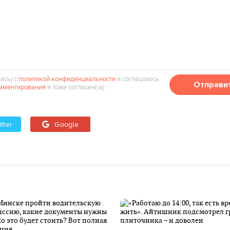
ась) с
политикой конфиденциальности
и соглашаюсь
Отправи
мментирования
я тоже согласен(‑а).
tter
Google