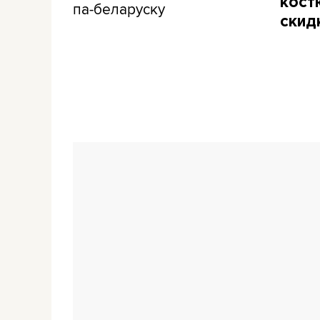
кост
па-беларуску
скид