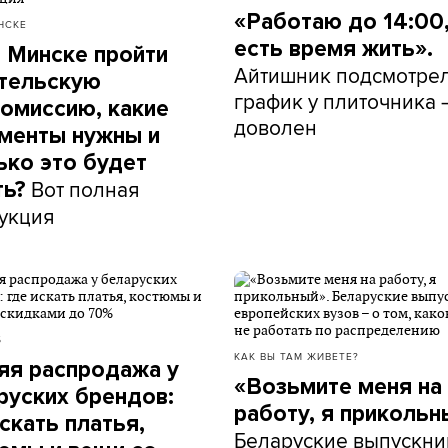
«Работаю до 14:00,
НСКЕ
есть время жить».
в Минске пройти
Айтишник подсмотре
тельскую
график у плиточника 
омиссию, какие
доволен
менты нужны и
ько это будет
Вот полная
ть?
укция
Б
КАК ВЫ ТАМ ЖИВЕТЕ?
яя распродажа у
«Возьмите меня на
руских брендов:
работу, я прикольн
скать платья,
Беларуские выпускни