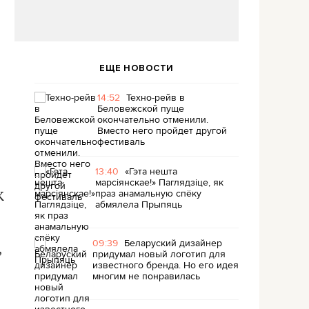
ЕЩЕ НОВОСТИ
14:52
Техно-рейв в
Беловежской пуще
окончательно отменили.
Вместо него пройдет другой
фестиваль
13:40
«Гэта нешта
марсіянскае!» Паглядзіце, як
праз анамальную спёку
К
абмялела Прыпяць
09:39
Беларуский дизайнер
,
придумал новый логотип для
известного бренда. Но его идея
многим не понравилась