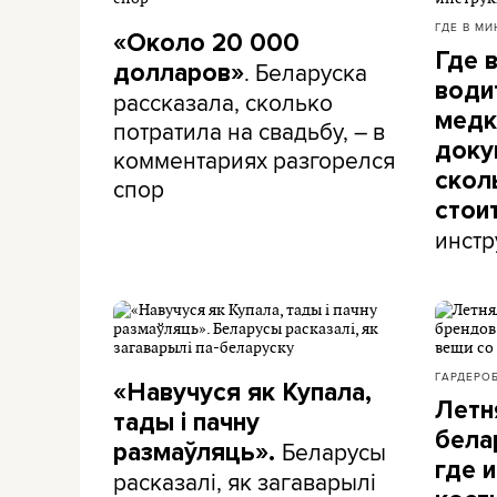
ГДЕ В МИ
«Около 20 000
Где 
. Беларуска
долларов»
води
рассказала, сколько
медк
потратила на свадьбу, – в
доку
комментариях разгорелся
скол
спор
стои
инстр
ГАРДЕРО
«Навучуся як Купала,
Летн
тады і пачну
бела
Беларусы
размаўляць».
где и
расказалі, як загаварылі