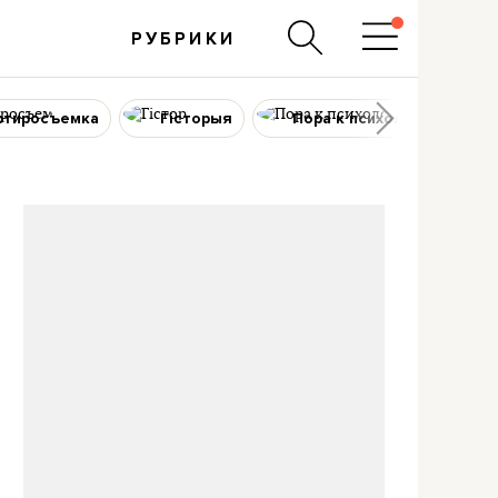
РУБРИКИ
ртиросъемка
Гісторыя
Пора к психологу