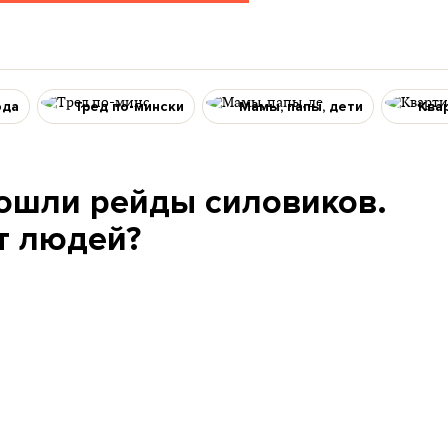
ода
Тред по-мински
Мамы, папы, дети
Ква
рошли рейды силовиков.
т людей?