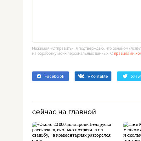
Нажимая «Отправить», я подтверждаю, что ознакомился(‑л
на обработку моих персональных данных. С
правилами ко
Facebook
VKontakte
X/Twi
сейчас на главной