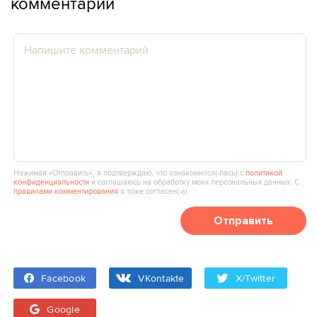
комментарии
Нажимая «Отправить», я подтверждаю, что ознакомился(‑лась) с
политикой
конфиденциальности
и соглашаюсь на обработку моих персональных данных. С
правилами комментирования
я тоже согласен(‑а).
Отправить
Facebook
VKontakte
X/Twitter
Google