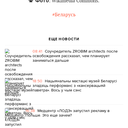
Фото
: Wikimedia Commons.
#Беларусь
ЕЩЕ НОВОСТИ
08:41
Соучредитель ZROBIM architects после
освобождения рассказал, чем планирует
заниматься дальше
18:50
Нацыянальны мастацкі музей Беларусі
зладзіць перформанс з «кансервацыяй
паветра». Вось у чым сэнс
16:38
Медцентр «ЛОДЭ» запустил рекламу в
Польше. Это еще зачем?