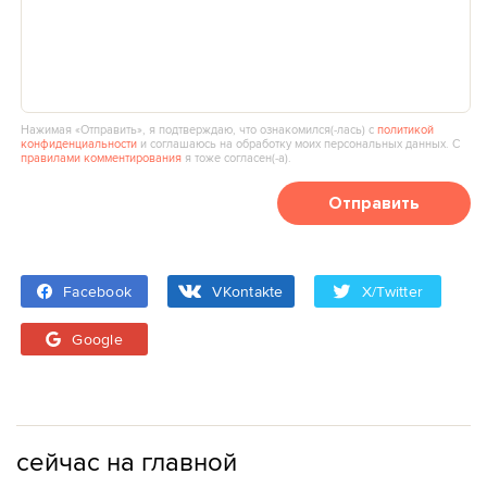
Нажимая «Отправить», я подтверждаю, что ознакомился(‑лась) с
политикой
конфиденциальности
и соглашаюсь на обработку моих персональных данных. С
правилами комментирования
я тоже согласен(‑а).
Отправить
Facebook
VKontakte
X/Twitter
Google
сейчас на главной