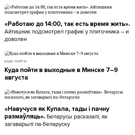
«Работаю до 14:00, так есть время жить».
Айтишник подсмотрел график у плиточника – и
доволен
КУДА ПОЙТИ
Куда пойти в выходные в Минске 7–9
августа
«Навучуся як Купала, тады і пачну
Беларусы расказалі, як
размаўляць».
загаварылі па-беларуску