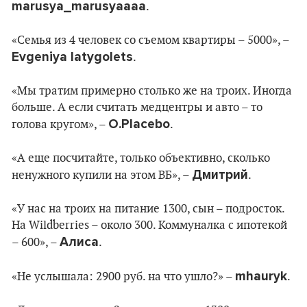
marusya_marusyaaaa
.
«Семья из 4 человек со съемом квартиры – 5000», –
Evgeniya latygolets
.
«Мы тратим примерно столько же на троих. Иногда
больше. А если считать медцентры и авто – то
O.Placebo
голова кругом», –
.
«А еще посчитайте, только объективно, сколько
Дмитрий
ненужного купили на этом ВБ», –
.
«У нас на троих на питание 1300, сын – подросток.
На Wildberries – около 300. Коммуналка с ипотекой
Алиса
– 600», –
.
mhauryk
«Не услышала: 2900 руб. на что ушло?» –
.