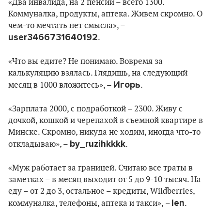
«Два инвалида, на 2 пенсии – всего 1300.
Коммуналка, продукты, аптека. Живем скромно. О
чем-то мечтать нет смысла», –
user3466731640192
.
«Что вы едите? Не понимаю. Вовремя за
калькуляцию взялась. Глядишь, на следующий
Игорь
месяц в 1000 вложитесь», –
.
«Зарплата 2000, с подработкой – 2300. Живу с
дочкой, кошкой и черепахой в съемной квартире в
Минске. Скромно, никуда не ходим, иногда что-то
by_ruzihkkkk
откладываю», –
.
«Муж работает за границей. Считаю все траты в
заметках – в месяц выходит от 5 до 9-10 тысяч. На
еду – от 2 до 3, остальное – кредиты, Wildberries,
–
len
коммуналка, телефоны, аптека и такси»,
.