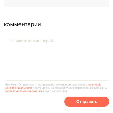
комментарии
Нажимая «Отправить», я подтверждаю, что ознакомился(‑лась) с
политикой
конфиденциальности
и соглашаюсь на обработку моих персональных данных. С
правилами комментирования
я тоже согласен(‑а).
Отправить