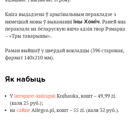
Кніга выдадзена ў арыгінальным перакладзе з
Іны Хоміч
нямецкай мовы ў выкананні
. Раней яна
пераклала на беларускую яшчэ адзін твор Рэмарка
– «Тры таварышы».
Раман выйшаў у цвёрдай вокладцы (396 старонак,
фармат 140х210 мм).
Як набыць
У
інтэрнэт-кнігарні
Knihauka, кошт – 49,99 zl.
(каля 25 руб.);
на
сайце
Аllegro.pl, кошт – 55 zl. (каля 32 руб.).