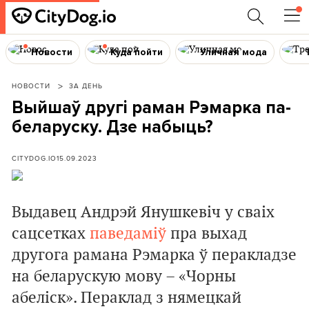
Новости
Куда пойти
Уличная мода
НОВОСТИ
ЗА ДЕНЬ
Выйшаў другі раман Рэмарка па-
беларуску. Дзе набыць?
CITYDOG.IO
15.09.2023
Выдавец Андрэй Янушкевіч у сваіх
сацсетках
паведаміў
пра выхад
другога рамана Рэмарка ў перакладзе
на беларускую мову – «Чорны
абеліск». Пераклад з нямецкай