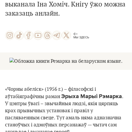
выканала Іна Хоміч. Кнігу ўжо можна
заказаць анлайн.
МЫ ЗДЕСЬ
«Чорны абеліск» (1956 г.) – філасофскі і
Эрыха Марыі Рэмарка
аўтабіяграфічны раман
.
У цэнтры ўвагі – звычайныя людзі, якія цярпяць
крах прывычных установак і правіл у
пасляваенным свеце. Тут амаль няма адназначна
станоўчых і адмоўных персанажаў — чытач сам
ацэньвае і вызначае герояў.