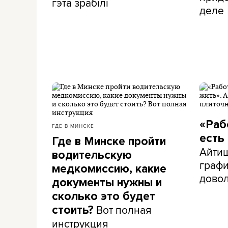
гэта зрабілі
деле
«Раб
ГДЕ В МИНСКЕ
есть
Где в Минске пройти
Айти
водительскую
графи
медкомиссию, какие
дово
документы нужны и
сколько это будет
Вот полная
стоить?
инструкция