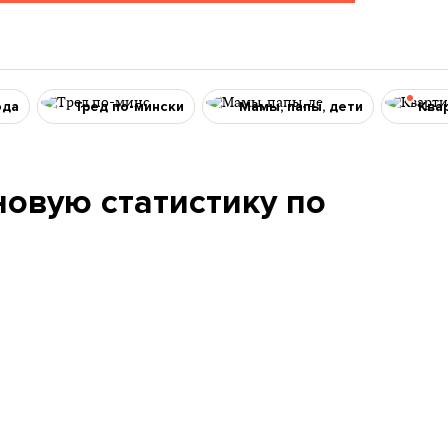
ода
Тред по-мински
Мамы, папы, дети
Ква
овую статистику по