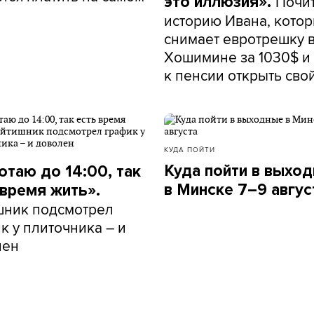
Почи
это иллюзия».
историю Ивана, кото
снимает евротрешку 
Хошимине за 1030$ и 
к пенсии открыть сво
КУДА ПОЙТИ
Куда пойти в выхо
отаю до 14:00, так
в Минске 7–9 авгус
 время жить».
шник подсмотрел
к у плиточника – и
лен