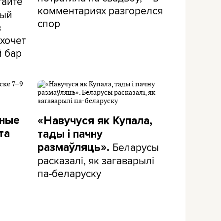
тайте
комментариях разгорелся
рый
спор
в
хочет
й бар
дные
«Навучуся як Купала,
та
тады і пачну
Беларусы
размаўляць».
расказалі, як загаварылі
па-беларуску