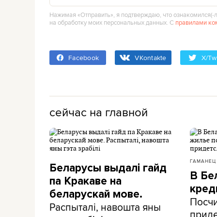
Нажимая «Отправить», я подтверждаю, что ознакомился(‑л
на обработку моих персональных данных. С
правилами ко
Facebook
VKontakte
X/Twi
сейчас на главной
ГАМАНЕЦ
Беларусы выдалі гайд
В Бе
па Кракаве на
кред
беларускай мове.
Посчи
Распыталі, навошта яны
приде