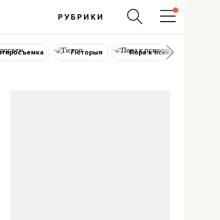
РУБРИКИ
ртиросъемка
Гісторыя
Пора к психологу