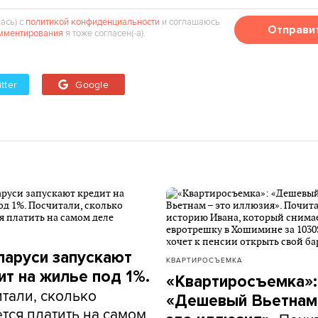
ась) с
политикой конфиденциальности
и соглашаюсь
Отправи
мментирования
я тоже согласен(‑а).
tter
Google
ларуси запускают
КВАРТИРОСЪЕМКА
ит на жилье под 1%.
«Квартиросъемка»:
тали, сколько
«Дешевый Вьетнам
тся платить на самом