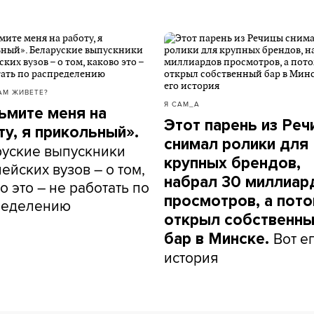
АМ ЖИВЕТЕ?
Я САМ_А
ьмите меня на
Этот парень из Ре
ту, я прикольный».
снимал ролики для
уские выпускники
крупных брендов,
ейских вузов – о том,
набрал 30 миллиар
о это – не работать по
просмотров, а пот
ределению
открыл собственн
Вот е
бар в Минске.
история