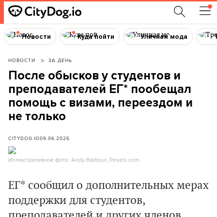
Новости
Куда пойти
Уличная мода
НОВОСТИ
ЗА ДЕНЬ
После обысков у студентов и
преподавателей ЕГ* пообещал
помощь с визами, переездом и
не только
CITYDOG.IO
09.06.2026
Иллюстративное фото: Andy Barbour, Pexels.com.
ЕГ* сообщил о дополнительных мерах
поддержки для студентов,
преподавателей и других членов