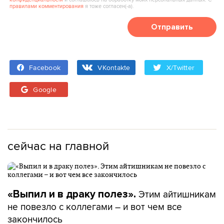
правилами комментирования
я тоже согласен(‑а).
Отправить
Facebook
VKontakte
X/Twitter
Google
сейчас на главной
Этим айтишникам
«Выпил и в драку полез».
не повезло с коллегами – и вот чем все
закончилось