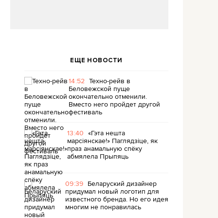
ЕЩЕ НОВОСТИ
14:52
Техно-рейв в
Беловежской пуще
окончательно отменили.
Вместо него пройдет другой
фестиваль
13:40
«Гэта нешта
марсіянскае!» Паглядзіце, як
праз анамальную спёку
абмялела Прыпяць
09:39
Беларуский дизайнер
придумал новый логотип для
известного бренда. Но его идея
многим не понравилась