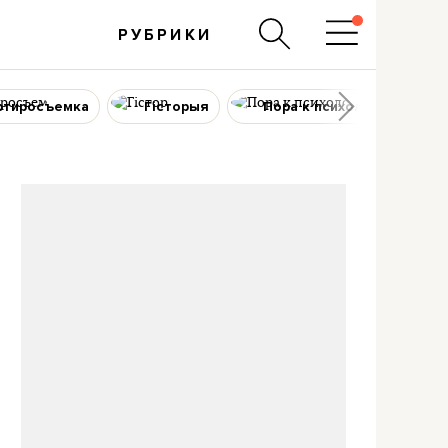
РУБРИКИ
ртиросъемка
Гісторыя
Пора к психологу