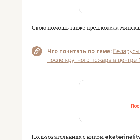
Свою помощь также предложила минская
Беларусы
Что почитать по теме:
после крупного пожара в центре
Пос
ekaterinalit
Пользовательница с ником