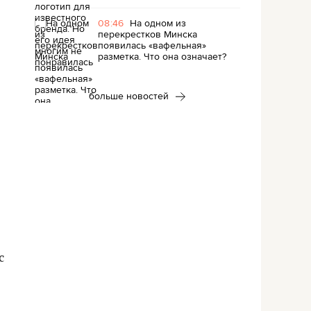
08:46
На одном из
перекрестков Минска
появилась «вафельная»
разметка. Что она означает?
больше новостей
с