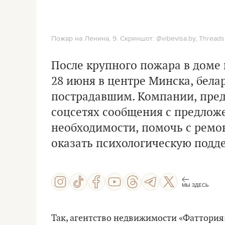
Пожар на Ленина, 9. Скриншот: @vibevisa.by, Threads
После крупного пожара в доме 
28 июня в центре Минска, бел
пострадавшим. Компании, пред
соцсетях сообщения с предлож
необходимости, помочь с ремон
оказать психологическую подд
МЫ ЗДЕСЬ
Так, агентство недвижимости «Фаттория