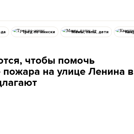
ода
Тред по-мински
Мамы, папы, дети
Ква
тся, чтобы помочь
 пожара на улице Ленина в
длагают