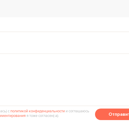
ась) с
политикой конфиденциальности
и соглашаюсь
Отправи
мментирования
я тоже согласен(‑а).