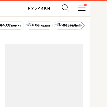
РУБРИКИ
ртиросъемка
Гісторыя
Пора к психологу