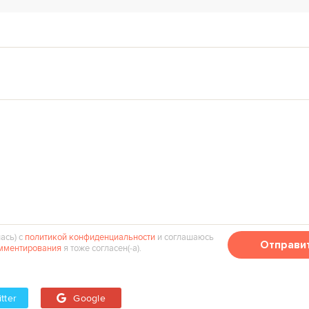
ась) с
политикой конфиденциальности
и соглашаюсь
Отправи
мментирования
я тоже согласен(‑а).
tter
Google