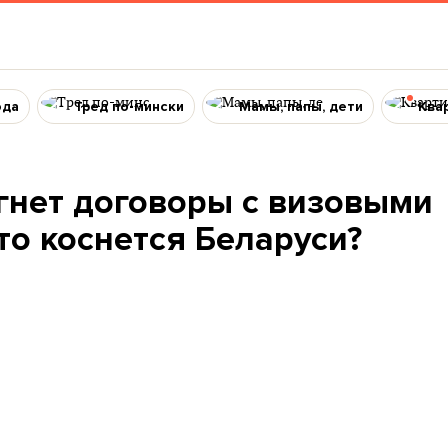
ода
Тред по-мински
Мамы, папы, дети
Ква
нет договоры с визовыми
то коснется Беларуси?