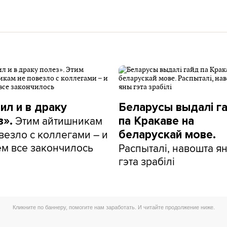
ил и в драку
Беларусы выдалі г
Этим айтишникам
з».
па Кракаве на
везло с коллегами – и
беларускай мове.
ем все закончилось
Распыталі, навошта я
гэта зрабілі