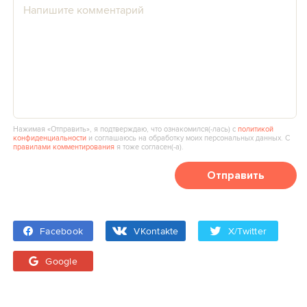
Нажимая «Отправить», я подтверждаю, что ознакомился(‑лась) с
политикой
конфиденциальности
и соглашаюсь на обработку моих персональных данных. С
правилами комментирования
я тоже согласен(‑а).
Отправить
Facebook
VKontakte
X/Twitter
Google