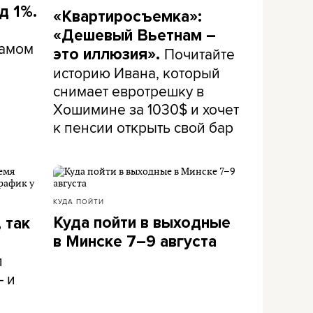
д 1%.
«Квартиросъемка»:
«Дешевый Вьетнам –
самом
Почитайте
это иллюзия».
историю Ивана, который
снимает евротрешку в
Хошимине за 1030$ и хочет
к пенсии открыть свой бар
КУДА ПОЙТИ
Куда пойти в выходные
 так
в Минске 7–9 августа
л
– и