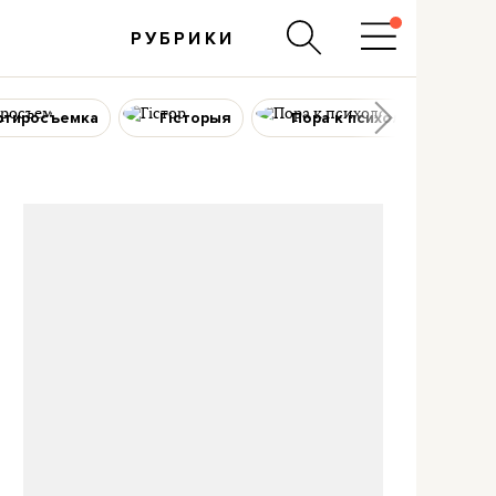
РУБРИКИ
ртиросъемка
Гісторыя
Пора к психологу