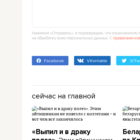
Нажимая «Отправить», я подтверждаю, что ознакомился(‑л
на обработку моих персональных данных. С
правилами ко
Facebook
VKontakte
X/Twi
сейчас на главной
«Выпил и в драку
Бела
Этим айтишникам