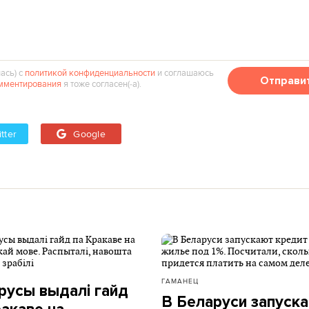
ась) с
политикой конфиденциальности
и соглашаюсь
Отправи
мментирования
я тоже согласен(‑а).
tter
Google
ГАМАНЕЦ
русы выдалі гайд
В Беларуси запуск