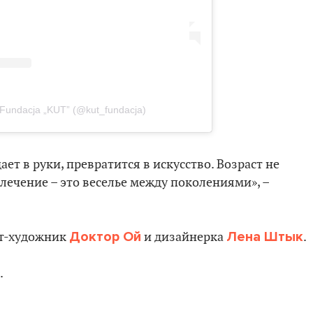
Fundacja „KUT” (@kut_fundacja)
дает в руки, превратится в искусство. Возраст не
лечение – это веселье между поколениями», –
Доктор Ой
Лена Штык
ит-художник
и дизайнерка
.
.