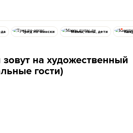
ода
Тред по-мински
Мамы, папы, дети
Ква
 зовут на художественный
альные гости)