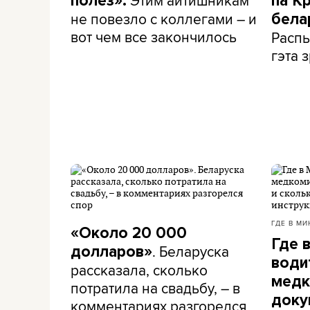
полез».
па К
не повезло с коллегами – и
бела
вот чем все закончилось
Распы
гэта з
ГДЕ В МИ
«Около 20 000
Где 
. Беларуска
долларов»
води
рассказала, сколько
медк
потратила на свадьбу, – в
доку
комментариях разгорелся