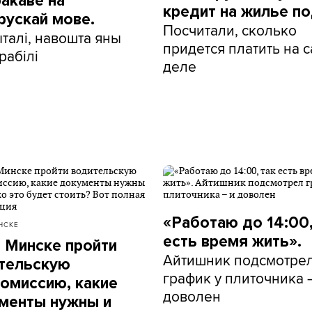
ракаве на
кредит на жилье по
рускай мове.
Посчитали, сколько
талі, навошта яны
придется платить на 
рабілі
деле
«Работаю до 14:00,
НСКЕ
есть время жить».
в Минске пройти
Айтишник подсмотре
тельскую
график у плиточника 
омиссию, какие
доволен
менты нужны и