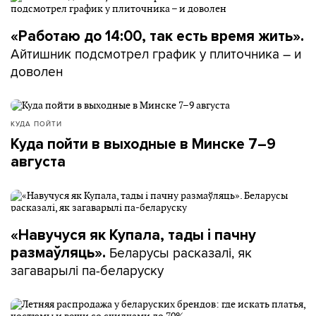
«Работаю до 14:00, так есть время жить».
Айтишник подсмотрел график у плиточника – и
доволен
КУДА ПОЙТИ
Куда пойти в выходные в Минске 7–9
августа
«Навучуся як Купала, тады і пачну
Беларусы расказалі, як
размаўляць».
загаварылі па-беларуску