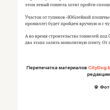
этом левый тоннель хотят пройти сплошн
Участок от тупиков «Юбілейнай плошчы»
промилле) будет пройден вручную и с чу
А во время строительства тоннелей под 
два этапа залить монолитную плиту. От п
Перепечатка материалов
CityDog.
редакции
Фот