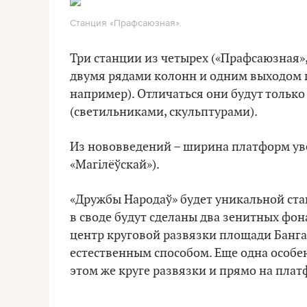
Станция «Прафсаюзная».
Три станции из четырех («Прафсаюзная»,
двумя рядами колонн и одним выходом по
например). Отличаться они будут тольк
(светильниками, скульптурами).
Из нововведений – ширина платформ увел
«Магілёўскай»).
«Дружбы Народаў» будет уникальной стан
в своде будут сделаны два зенитных фон
центр круговой развязки площади Бангал
естественным способом. Еще одна особе
этом же круге развязки и прямо на плат