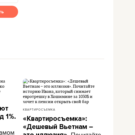
ть
ают
КВАРТИРОСЪЕМКА
д 1%.
«Квартиросъемка»:
«Дешевый Вьетнам –
самом
Почитайте