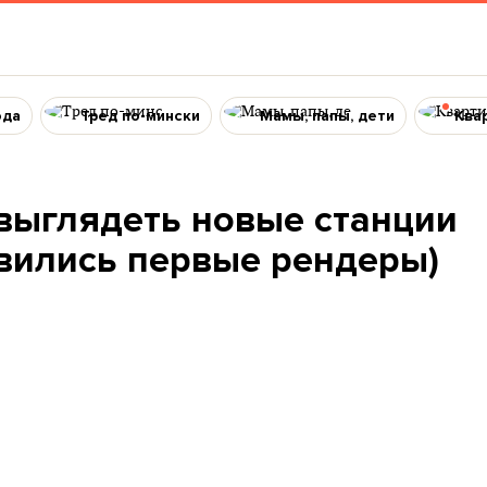
ода
Тред по-мински
Мамы, папы, дети
Ква
 выглядеть новые станции
явились первые рендеры)