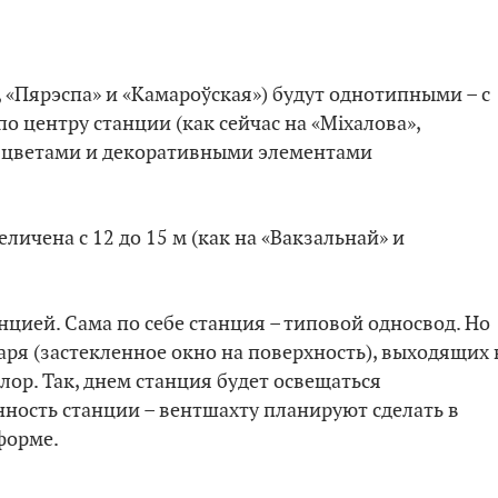
 «Пярэспа» и «Камароўская») будут однотипными – с
 центру станции (как сейчас на «Міхалова»,
о цветами и декоративными элементами
ичена с 12 до 15 м (как на «Вакзальнай» и
цией. Сама по себе станция – типовой односвод. Но
аря (застекленное окно на поверхность), выходящих 
ор. Так, днем станция будет освещаться
нность станции – вентшахту планируют сделать в
форме.