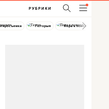
РУБРИКИ
ртиросъемка
Гісторыя
Пора к психологу