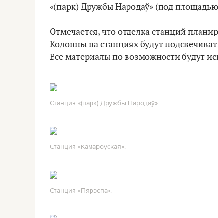
«(парк) Дружбы Народаў» (под площадью
Отмечается, что отделка станций планир
Колонны на станциях будут подсвечивать
Все материалы по возможности будут ис
Станция «(парк) Дружбы Народаў».
Станция «Камароўская».
Станция «Пярэспа».