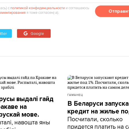
ась) с
политикой конфиденциальности
и соглашаюсь
Отправи
мментирования
я тоже согласен(‑а).
tter
Google
ГАМАНЕЦ
русы выдалі гайд
В Беларуси запуск
ракаве на
кредит на жилье по
рускай мове.
Посчитали, сколько
талі, навошта яны
придется платить на 