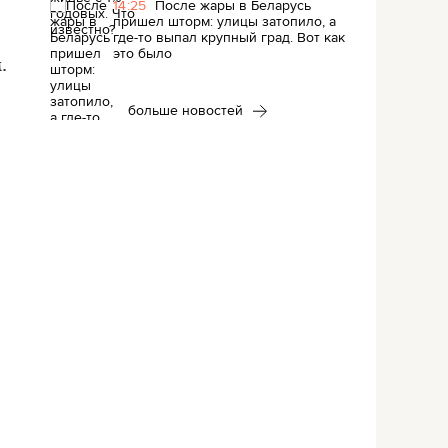
14:25
После жары в Беларусь
пришел шторм: улицы затопило, а
где-то выпал крупный град. Вот как
это было
.
больше новостей