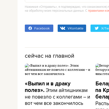
Нажимая «Отправить», я подтверждаю, что ознакомился(‑л
на обработку моих персональных данных. С
правилами ко
Facebook
VKontakte
X/Twi
сейчас на главной
«Выпил и в драку
Бела
Этим айтишникам
полез».
па К
не повезло с коллегами – и
бела
вот чем все закончилось
Распы