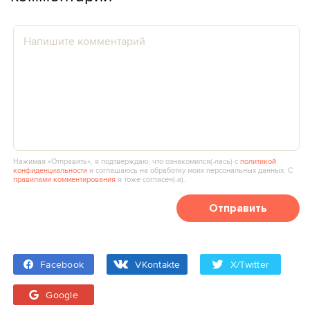
Нажимая «Отправить», я подтверждаю, что ознакомился(‑лась) с
политикой
конфиденциальности
и соглашаюсь на обработку моих персональных данных. С
правилами комментирования
я тоже согласен(‑а).
Отправить
Facebook
VKontakte
X/Twitter
Google