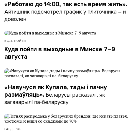
«Работаю до 14:00, так есть время жить».
Айтишник подсмотрел график у плиточника – и
доволен
КУДА ПОЙТИ
Куда пойти в выходные в Минске 7–9
августа
«Навучуся як Купала, тады і пачну
Беларусы расказалі, як
размаўляць».
загаварылі па-беларуску
ГАРДЕРОБ