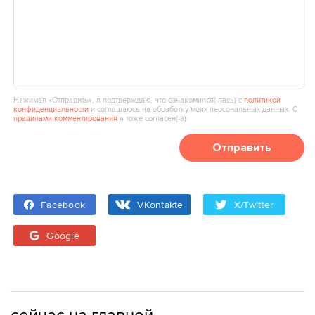
Нажимая «Отправить», я подтверждаю, что ознакомился(‑лась) с
политикой
конфиденциальности
и соглашаюсь на обработку моих персональных данных. С
правилами комментирования
я тоже согласен(‑а).
Отправить
Facebook
VKontakte
X/Twitter
Google
сейчас на главной