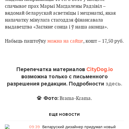
спачывае прах Марыі Магдалены Радзівіл –
вядомай беларускай асветніцы і мецэнаткі, якая
напачатку мінулага стагоддзя фінансавала
выдавецтва «Загляне сонца і ў наша аконца».
Набыць паштоўку
можна на сайце
, кошт – 17,50 руб.
Перепечатка материалов
CityDog.io
возможна только с письменного
разрешения редакции. Подробности
здесь.
Фото:
Brama-Krama.
ЕЩЕ НОВОСТИ
09:39
Беларуский дизайнер придумал новый