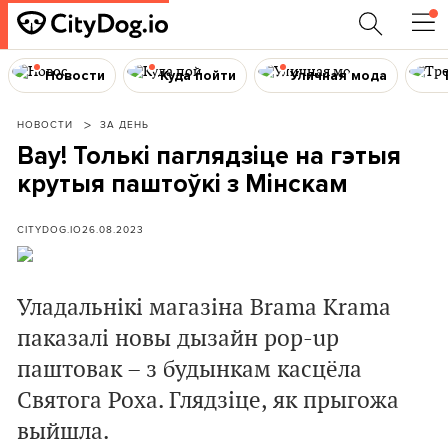
Новости
Куда пойти
Уличная мода
НОВОСТИ
ЗА ДЕНЬ
Вау! Толькі паглядзіце на гэтыя
крутыя паштоўкі з Мінскам
CITYDOG.IO
26.08.2023
Уладальнікі магазіна Brama Krama
паказалі новы дызайн pop-up
паштовак – з будынкам касцёла
Святога Роха. Глядзіце, як прыгожа
выйшла.