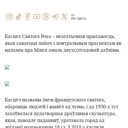
МЫ ЗДЕСЬ
Касцёл Святога Роха – неагатычная прыгажосць,
якая хаваецца побач з цэнтральным праспектам як
напамін пра Мінск амаль двухсотгадовай даўніны.
Касцёл названы імем французскага святога,
абаронцы людзей і жывёл ад чумы, і да 1930-х тут
захоўвалася цудатворная драўляная скульптура,
якая, паводле паданняў, уратавала горад ад
эпідэміі напрыканцы 18 ст. З 2018 у касцёле