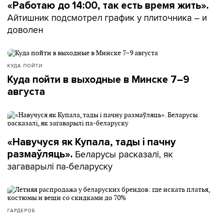
«Работаю до 14:00, так есть время жить».
Айтишник подсмотрел график у плиточника – и
доволен
КУДА ПОЙТИ
Куда пойти в выходные в Минске 7–9
августа
«Навучуся як Купала, тады і пачну
Беларусы расказалі, як
размаўляць».
загаварылі па-беларуску
ГАРДЕРОБ