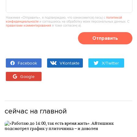
Нажимая «Отправить», я подтверждаю, что ознакомился(‑лась) с
политикой
конфиденциальности
и соглашаюсь на обработку моих персональных данных. С
правилами комментирования
я тоже согласен(‑а).
Отправить
Facebook
VKontakte
X/Twitter
Google
сейчас на главной