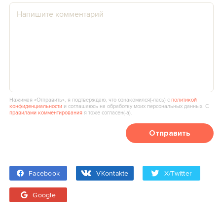
Нажимая «Отправить», я подтверждаю, что ознакомился(‑лась) с
политикой
конфиденциальности
и соглашаюсь на обработку моих персональных данных. С
правилами комментирования
я тоже согласен(‑а).
Отправить
Facebook
VKontakte
X/Twitter
Google