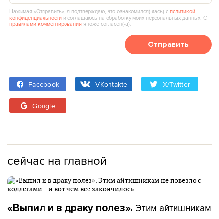
Нажимая «Отправить», я подтверждаю, что ознакомился(‑лась) с
политикой
конфиденциальности
и соглашаюсь на обработку моих персональных данных. С
правилами комментирования
я тоже согласен(‑а).
Отправить
Facebook
VKontakte
X/Twitter
Google
сейчас на главной
Этим айтишникам
«Выпил и в драку полез».