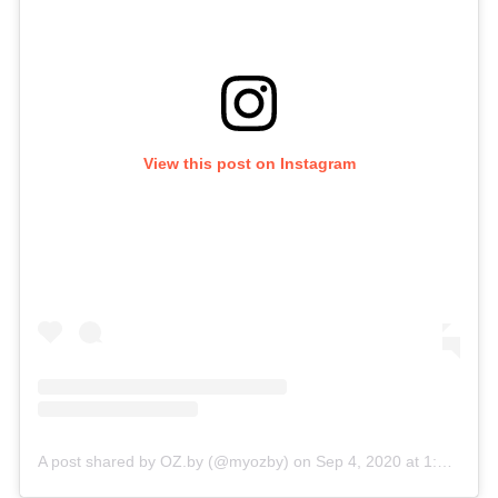
View this post on Instagram
A post shared by OZ.by (@myozby)
on
Sep 4, 2020 at 1:28am PDT