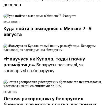
доволен
КУДА ПОЙТИ
Куда пойти в выходные в Минске 7–9
августа
«Навучуся як Купала, тады і пачну
Беларусы расказалі, як
размаўляць».
загаварылі па-беларуску
ГАРДЕРОБ
Летняя распродажа у беларуских
брендов: где искать платья, костюмы и