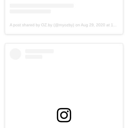
A post shared by OZ.by (@myozby)
on
Aug 29, 2020 at 12:09am PDT