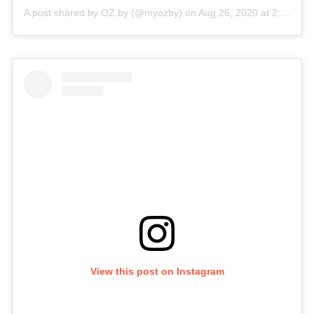
A post shared by OZ.by (@myozby)
on
Aug 26, 2020 at 2:54am PDT
View this post on Instagram