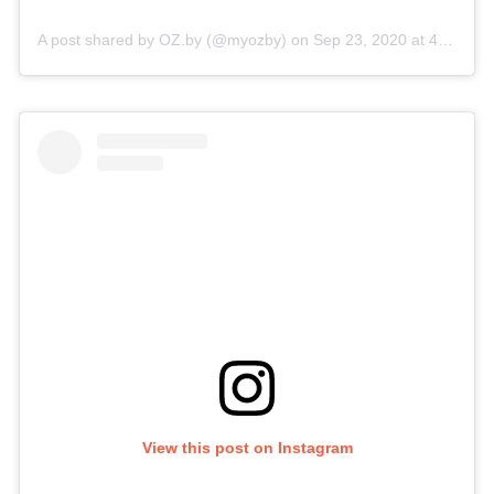
A post shared by OZ.by (@myozby)
on
Sep 23, 2020 at 4:26am PDT
View this post on Instagram