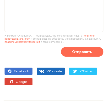
Нажимая «Отправить», я подтверждаю, что ознакомился(‑лась) с
политикой
конфиденциальности
и соглашаюсь на обработку моих персональных данных. С
правилами комментирования
я тоже согласен(‑а).
Отправить
Facebook
VKontakte
X/Twitter
Google