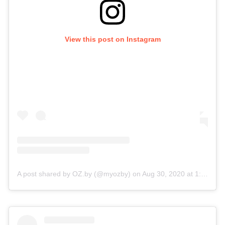
View this post on Instagram
A post shared by OZ.by (@myozby)
on
Aug 30, 2020 at 1:17am PDT