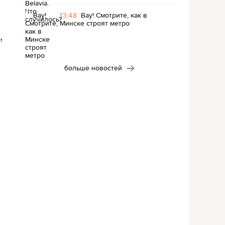
13:48
Вау! Смотрите, как в
Минске строят метро
,
больше новостей