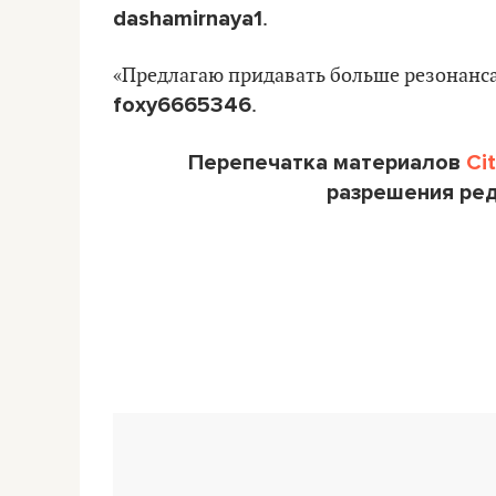
dashamirnaya1
.
«Предлагаю придавать больше резонанса
foxy6665346
.
Перепечатка материалов
Ci
разрешения ре