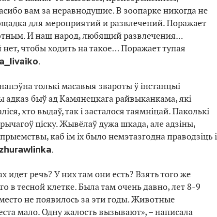
асибо вам за неравнодушие. В зоопарке никогда не
лощадка для мероприятий и развлечений. Поражает
тным. И наш народ, любящий развлечения...
нет, чтобы ходить на такое… Поражает тупая
na_livaiko
.
напэўна толькі масавыя звароты ў інстанцыі
ы адказ быў ад Камянецкага райвыканкама, які
аліся, хто выдаў, так і засталося таямніцай. Паколькі
 рычагоў ціску. Жывёлаў дужа шкада, але адзіны,
апрыемствы, каб ім іх было немэтазгодна праводзіць і
zhurawlinka
.
х идет речь? У них там они есть? Взять того же
о в тесной клетке. Была там очень давно, лет 8-9
 место не появилось за эти годы. Животные
ста мало. Одну жалость вызывают», – написала