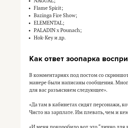
NAGUAL;
Flame Spirit;
Bazinga Fire Show;
ELEMENTAL;
PALADIN x Pounach;
Hok-Key и др.
Как ответ зоопарка воспр
В комментариях под постом со скриншот
манере были написаны сообщения. Мног
для вас разъясняем следующее».
«Да там в кабинетах сидят персонажи, ко
Чисто на зарплате. Им плевать, чем и ке
«И меня покоробило вот это “лично для 