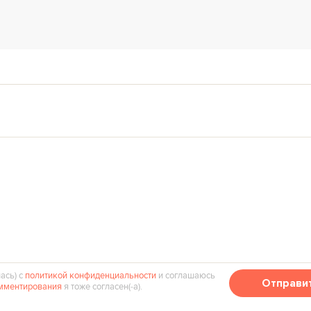
ась) с
политикой конфиденциальности
и соглашаюсь
Отправи
мментирования
я тоже согласен(‑а).