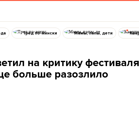
ода
Тред по-мински
Мамы, папы, дети
Ква
етил на критику фестивал
еще больше разозлило