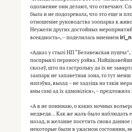
одолжение они делают, что отвечают. Сп
была и не подозревала, что это еще и п
отношение руководства зоопарка к живо
Неужели других достойных мероприятий 
iri_
всеядность», – поделилась мнением
«Адказ у стылі НП “Белавежская пушча”, 
паспрыялі пераносу рэйва. Найцікавейш
сказаў, што па гастрольку да іх не зьвярт
заапарк не запаветная зона, то тут менш
напэўна, выхад – не хадзіць на такія мер
яны самі ад іх адмовіліся», – предложила
«А я не понимаю, о каких ночных вольера
медведя... Как же жаль было наблюдать ег
назад, и желание посетить снова данное
некоторые были в ужасном состоянии, ме