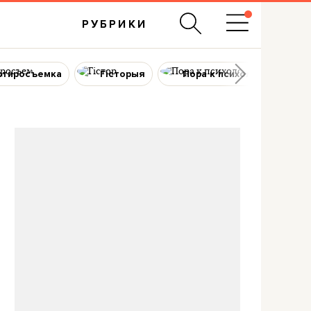
РУБРИКИ
ртиросъемка
Гісторыя
Пора к психологу
я