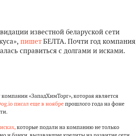
квидации известной беларуской сети
куса»,
пишет
БЕЛТА. Почти год компания
алась справиться с долгами и исками.
у компании «ЗападХимТорг», которая является
Dog.io писал еще в ноябре
прошлого года на фоне
ти.
исках,
которые подали на компанию не только
но и банки, выдававшие кредиты на развитие сети.