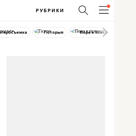
РУБРИКИ
ртиросъемка
Гісторыя
Пора к психологу