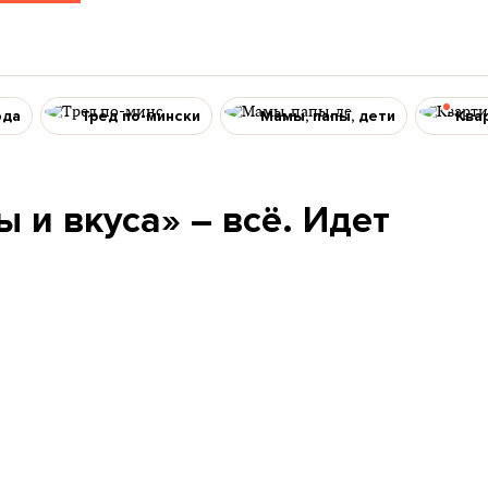
ода
Тред по-мински
Мамы, папы, дети
Ква
 и вкуса» – всё. Идет