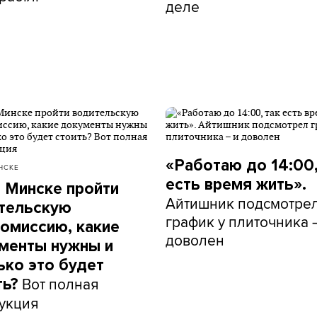
деле
«Работаю до 14:00,
НСКЕ
есть время жить».
в Минске пройти
Айтишник подсмотре
тельскую
график у плиточника 
омиссию, какие
доволен
менты нужны и
ько это будет
Вот полная
ть?
укция