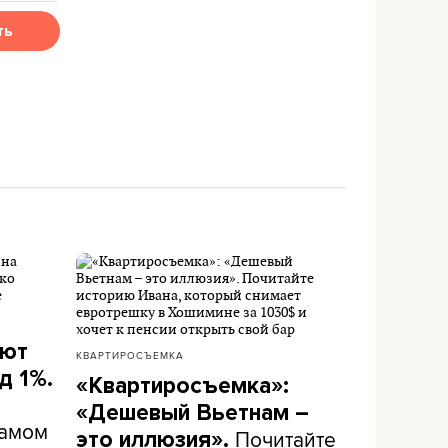
ть
ают
КВАРТИРОСЪЕМКА
д 1%.
«Квартиросъемка»:
«Дешевый Вьетнам –
самом
Почитайте
это иллюзия».