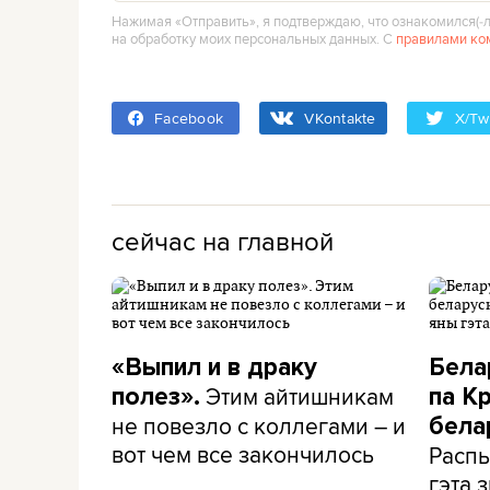
Нажимая «Отправить», я подтверждаю, что ознакомился(‑л
на обработку моих персональных данных. С
правилами ко
Facebook
VKontakte
X/Twi
сейчас на главной
«Выпил и в драку
Бела
Этим айтишникам
полез».
па К
не повезло с коллегами – и
бела
вот чем все закончилось
Распы
гэта з