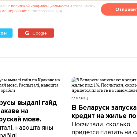
ась) с
политикой конфиденциальности
и соглашаюсь
Отправи
мментирования
я тоже согласен(‑а).
tter
Google
ГАМАНЕЦ
русы выдалі гайд
В Беларуси запуск
ракаве на
кредит на жилье по
рускай мове.
Посчитали, сколько
талі, навошта яны
придется платить на 
рабілі