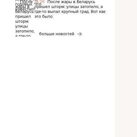
14:25
После жары в Беларусь
пришел шторм: улицы затопило, а
где-то выпал крупный град. Вот как
это было
больше новостей