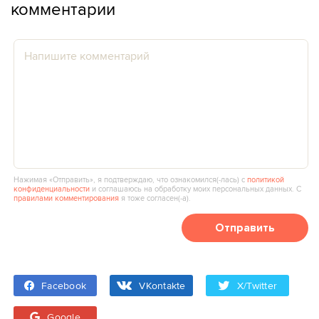
комментарии
Нажимая «Отправить», я подтверждаю, что ознакомился(‑лась) с
политикой
конфиденциальности
и соглашаюсь на обработку моих персональных данных. С
правилами комментирования
я тоже согласен(‑а).
Отправить
Facebook
VKontakte
X/Twitter
Google