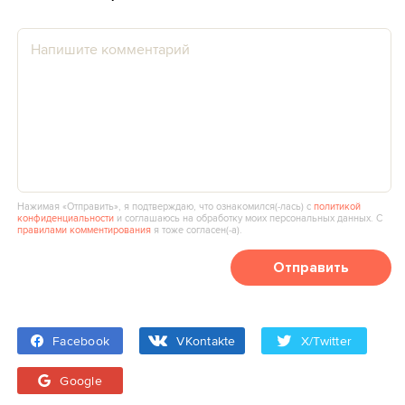
Нажимая «Отправить», я подтверждаю, что ознакомился(‑лась) с
политикой
конфиденциальности
и соглашаюсь на обработку моих персональных данных. С
правилами комментирования
я тоже согласен(‑а).
Отправить
Facebook
VKontakte
X/Twitter
Google