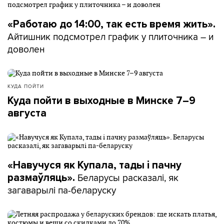
«Работаю до 14:00, так есть время жить».
Айтишник подсмотрел график у плиточника – и
доволен
КУДА ПОЙТИ
Куда пойти в выходные в Минске 7–9
августа
«Навучуся як Купала, тады і пачну
Беларусы расказалі, як
размаўляць».
загаварылі па-беларуску