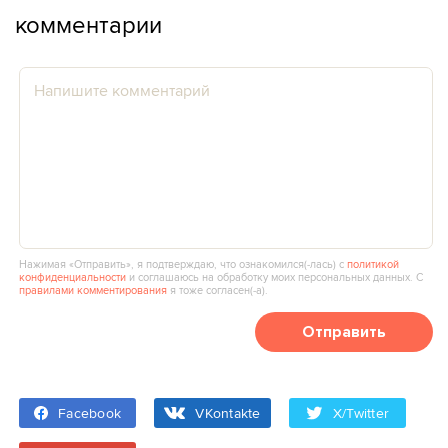
комментарии
Нажимая «Отправить», я подтверждаю, что ознакомился(‑лась) с
политикой
конфиденциальности
и соглашаюсь на обработку моих персональных данных. С
правилами комментирования
я тоже согласен(‑а).
Отправить
Facebook
VKontakte
X/Twitter