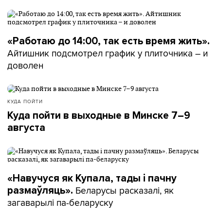
«Работаю до 14:00, так есть время жить».
Айтишник подсмотрел график у плиточника – и
доволен
КУДА ПОЙТИ
Куда пойти в выходные в Минске 7–9
августа
«Навучуся як Купала, тады і пачну
Беларусы расказалі, як
размаўляць».
загаварылі па-беларуску