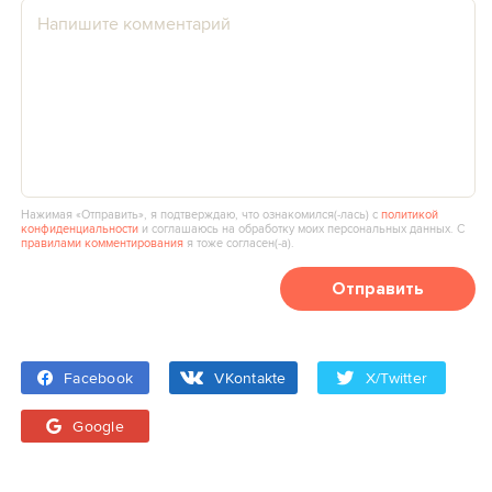
Нажимая «Отправить», я подтверждаю, что ознакомился(‑лась) с
политикой
конфиденциальности
и соглашаюсь на обработку моих персональных данных. С
правилами комментирования
я тоже согласен(‑а).
Отправить
Facebook
VKontakte
X/Twitter
Google