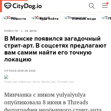
Новости
Куда пойти
Уличная мода
НОВОСТИ
ЗА ДЕНЬ
В Минске появился загадочный
стрит-арт. В соцсетях предлагают
вам самим найти его точную
локацию
CITYDOG.IO
09.06.2026
Стрит-арт в Минске. Фото: @iodo_tati, Threads.com.
Минчанка с ником yulyaiyulya
опубликовала 8 июня в Threads
фотографии необычного стрит-арта,