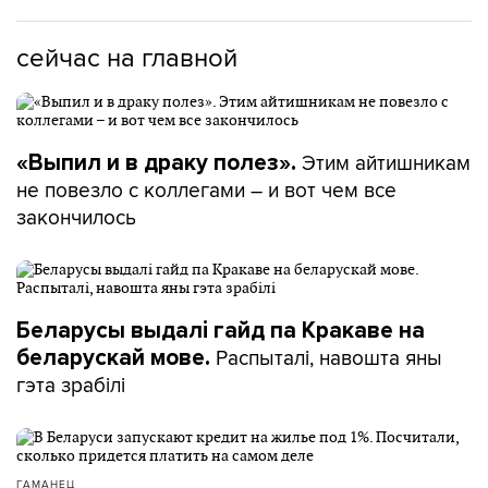
сейчас на главной
Этим айтишникам
«Выпил и в драку полез».
не повезло с коллегами – и вот чем все
закончилось
Беларусы выдалі гайд па Кракаве на
Распыталі, навошта яны
беларускай мове.
гэта зрабілі
ГАМАНЕЦ