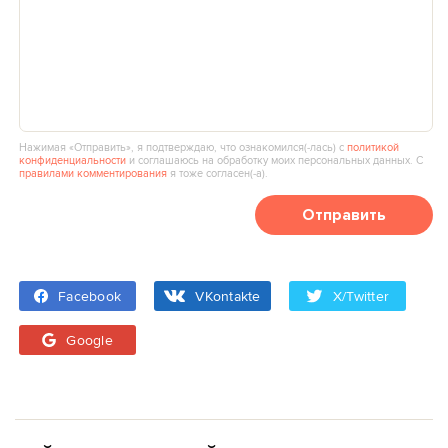
Нажимая «Отправить», я подтверждаю, что ознакомился(‑лась) с
политикой
конфиденциальности
и соглашаюсь на обработку моих персональных данных. С
правилами комментирования
я тоже согласен(‑а).
Отправить
Facebook
VKontakte
X/Twitter
Google