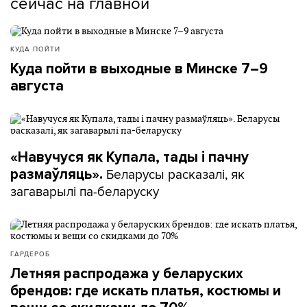
сейчас на главной
КУДА ПОЙТИ
Куда пойти в выходные в Минске 7–9
августа
«Навучуся як Купала, тады і пачну
Беларусы расказалі, як
размаўляць».
загаварылі па-беларуску
ГАРДЕРОБ
Летняя распродажа у беларуских
брендов: где искать платья, костюмы и