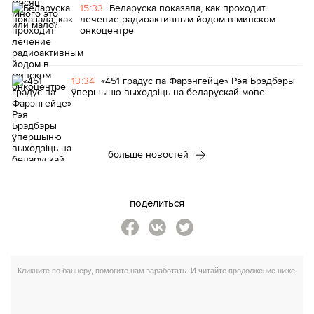
15:33
Беларуска показала, как проходит
лечение радиоактивным йодом в минском
онкоцентре
13:34
«451 градус па Фарэнгейце» Рэя Брэдбэры
ўпершыню выходзіць на беларускай мове
больше новостей
поделиться