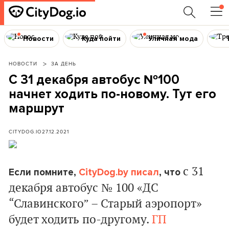
Новости
Куда пойти
Уличная мода
НОВОСТИ
ЗА ДЕНЬ
С 31 декабря автобус №100
начнет ходить по-новому. Тут его
маршрут
CITYDOG.IO
27.12.2021
с 31
Если помните,
CityDog.by писал
, что
декабря автобус № 100 «ДС
“Славинского” – Старый аэропорт»
будет ходить по-другому.
ГП