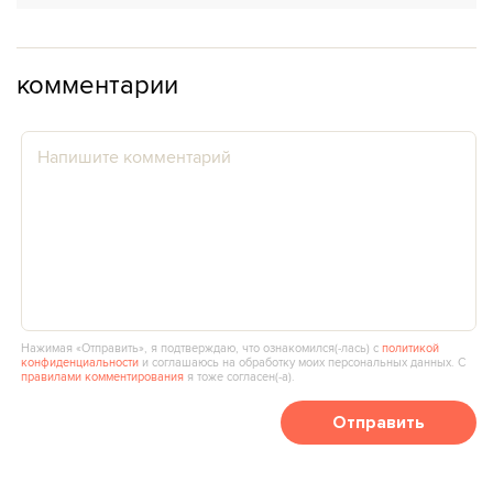
комментарии
Нажимая «Отправить», я подтверждаю, что ознакомился(‑лась) с
политикой
конфиденциальности
и соглашаюсь на обработку моих персональных данных. С
правилами комментирования
я тоже согласен(‑а).
Отправить