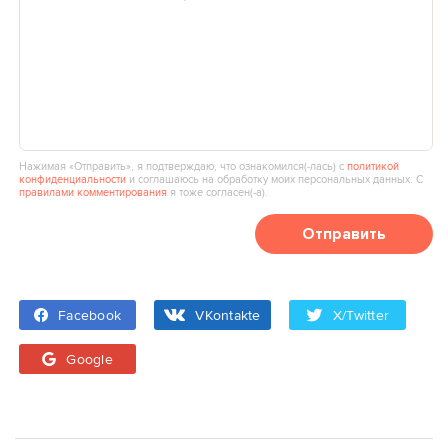
Нажимая «Отправить», я подтверждаю, что ознакомился(‑лась) с
политикой
конфиденциальности
и соглашаюсь на обработку моих персональных данных. С
правилами комментирования
я тоже согласен(‑а).
Отправить
Facebook
VKontakte
X/Twitter
Google