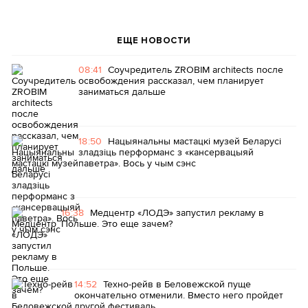
ЕЩЕ НОВОСТИ
08:41
Соучредитель ZROBIM architects после
освобождения рассказал, чем планирует
заниматься дальше
18:50
Нацыянальны мастацкі музей Беларусі
зладзіць перформанс з «кансервацыяй
паветра». Вось у чым сэнс
16:38
Медцентр «ЛОДЭ» запустил рекламу в
Польше. Это еще зачем?
14:52
Техно-рейв в Беловежской пуще
окончательно отменили. Вместо него пройдет
другой фестиваль