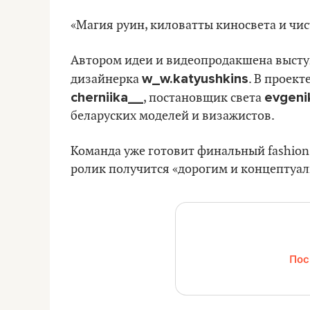
«Магия руин, киловатты киносвета и чис
Автором идеи и видеопродакшена выступ
w_w.katyushkins
дизайнерка
. В проект
cherniika__
evgeni
, постановщик света
беларуских моделей и визажистов.
Команда уже готовит финальный fashion 
ролик получится «дорогим и концептуа
Пос