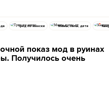
ода
Тред по-мински
Мамы, папы, дети
Ква
очной показ мод в руинах
бы. Получилось очень