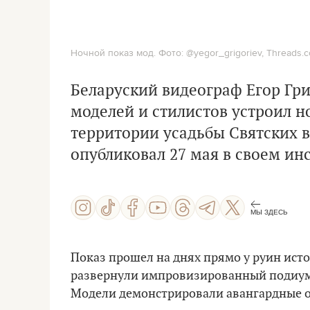
Ночной показ мод. Фото: @yegor_grigoriev, Threads.c
Беларуский видеограф Егор Гри
моделей и стилистов устроил н
территории усадьбы Святских в
опубликовал 27 мая в своем ин
МЫ ЗДЕСЬ
Показ прошел на днях прямо у руин исто
развернули импровизированный подиум
Модели демонстрировали авангардные о