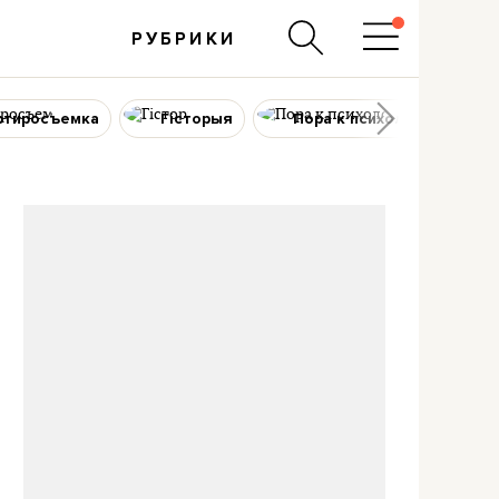
РУБРИКИ
ртиросъемка
Гісторыя
Пора к психологу