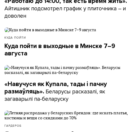
«Работаю до 14:00, так есть время жить».
Айтишник подсмотрел график у плиточника – и
доволен
КУДА ПОЙТИ
Куда пойти в выходные в Минске 7–9
августа
«Навучуся як Купала, тады і пачну
Беларусы расказалі, як
размаўляць».
загаварылі па-беларуску
ГАРДЕРОБ