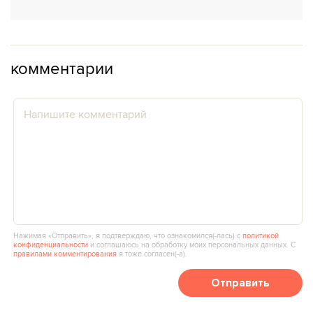
комментарии
Нажимая «Отправить», я подтверждаю, что ознакомился(‑лась) с
политикой
конфиденциальности
и соглашаюсь на обработку моих персональных данных. С
правилами комментирования
я тоже согласен(‑а).
Отправить