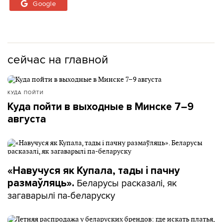
Google
сейчас на главной
КУДА ПОЙТИ
Куда пойти в выходные в Минске 7–9
августа
«Навучуся як Купала, тады і пачну
Беларусы расказалі, як
размаўляць».
загаварылі па-беларуску