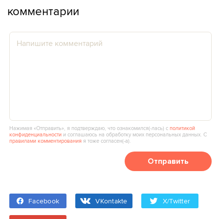
комментарии
Нажимая «Отправить», я подтверждаю, что ознакомился(‑лась) с
политикой
конфиденциальности
и соглашаюсь на обработку моих персональных данных. С
правилами комментирования
я тоже согласен(‑а).
Отправить
Facebook
VKontakte
X/Twitter