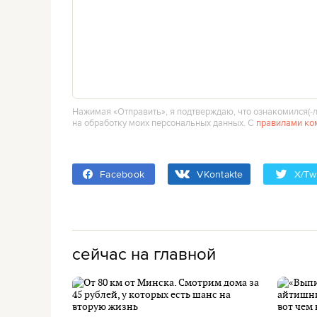
Нажимая «Отправить», я подтверждаю, что ознакомился(‑л
на обработку моих персональных данных. С
правилами ко
Facebook
VKontakte
X/Twi
сейчас на главной