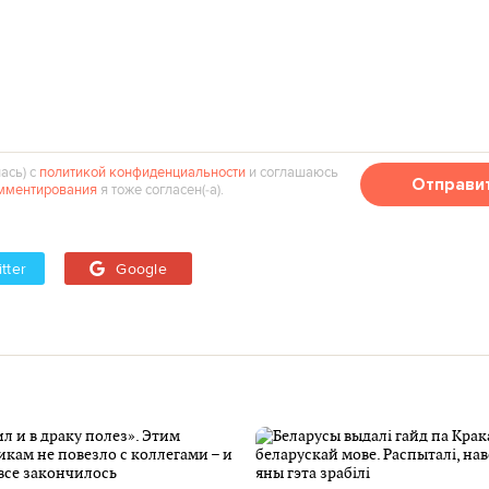
ась) с
политикой конфиденциальности
и соглашаюсь
Отправи
мментирования
я тоже согласен(‑а).
tter
Google