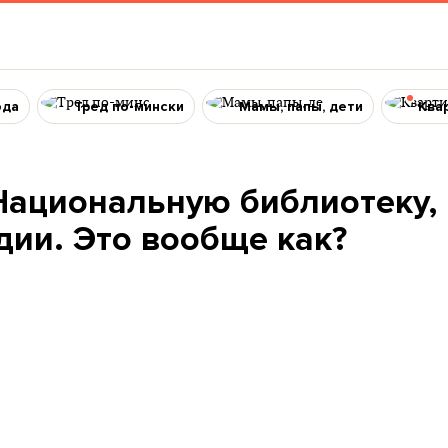
ода
Тред по-мински
Мамы, папы, дети
Ква
Национальную библиотеку,
дии. Это вообще как?