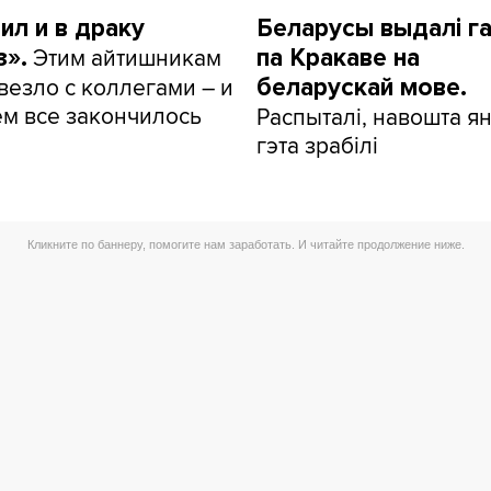
ил и в драку
Беларусы выдалі г
Этим айтишникам
з».
па Кракаве на
везло с коллегами – и
беларускай мове.
ем все закончилось
Распыталі, навошта я
гэта зрабілі