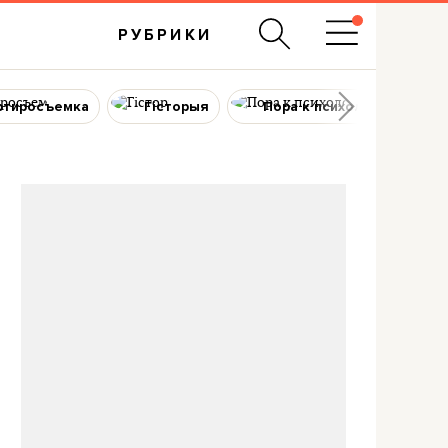
РУБРИКИ
ртиросъемка
Гісторыя
Пора к психологу