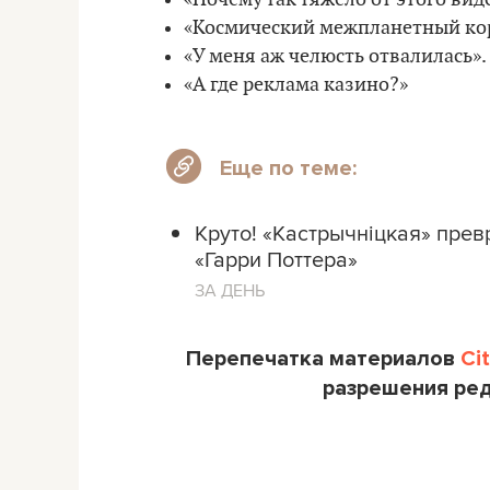
«Космический межпланетный кор
«У меня аж челюсть отвалилась».
«А где реклама казино?»
Еще по теме:
Круто! «Кастрычніцкая» прев
«Гарри Поттера»
ЗА ДЕНЬ
Перепечатка материалов
Ci
разрешения ре