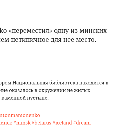
o «переместил» одну из минских
ем нетипичное для нее место.
отором Национальная библиотека находится в
ние оказалось в окружении не жилых
в каменной пустыне.
ntonmamonenko
инск
#minsk
#belarus
#iceland
#dream