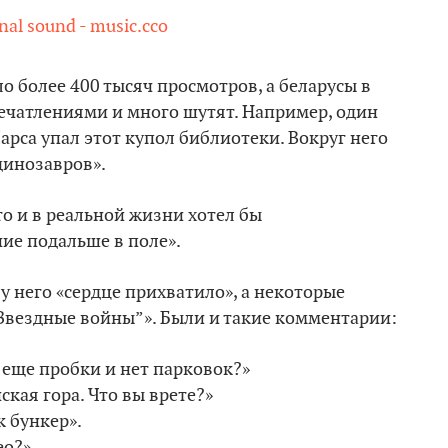
nal sound - music.cco
ло более 400 тысяч просмотров, а беларусы в
ечатлениями и много шутят. Например, один
Марса упал этот купол библиотеки. Вокруг него
динозавров».
то и в реальной жизни хотел бы
ие подальше в поле».
 у него «сердце прихватило», а некоторые
Звездные войны”». Были и такие комментарии:
е еще пробки и нет парковок?»
ская гора. Что вы врете?»
к бункер».
ео?»