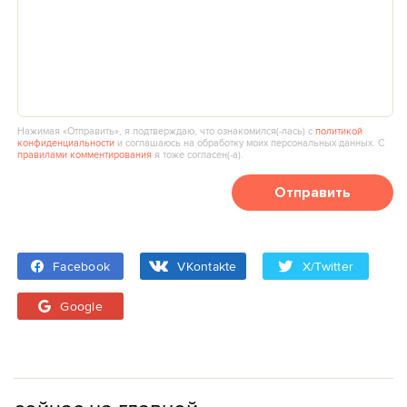
Нажимая «Отправить», я подтверждаю, что ознакомился(‑лась) с
политикой
конфиденциальности
и соглашаюсь на обработку моих персональных данных. С
правилами комментирования
я тоже согласен(‑а).
Отправить
Facebook
VKontakte
X/Twitter
Google