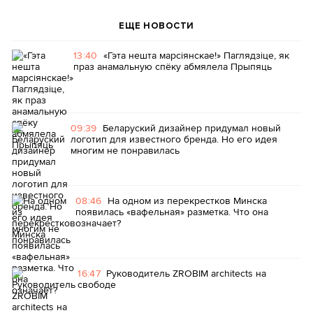
ЕЩЕ НОВОСТИ
13:40
«Гэта нешта марсіянскае!» Паглядзіце, як
праз анамальную спёку абмялела Прыпяць
09:39
Беларуский дизайнер придумал новый
логотип для известного бренда. Но его идея
многим не понравилась
08:46
На одном из перекрестков Минска
появилась «вафельная» разметка. Что она
означает?
16:47
Руководитель ZROBIM architects на
свободе