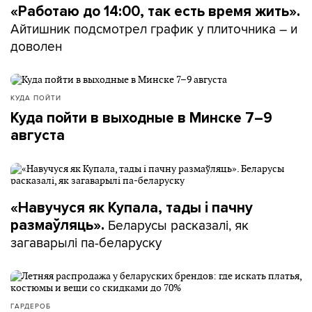
«Работаю до 14:00, так есть время жить».
Айтишник подсмотрел график у плиточника – и
доволен
КУДА ПОЙТИ
Куда пойти в выходные в Минске 7–9
августа
«Навучуся як Купала, тады і пачну
Беларусы расказалі, як
размаўляць».
загаварылі па-беларуску
ГАРДЕРОБ