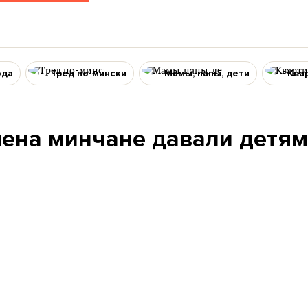
ода
Тред по-мински
Мамы, папы, дети
Ква
ена минчане давали детям