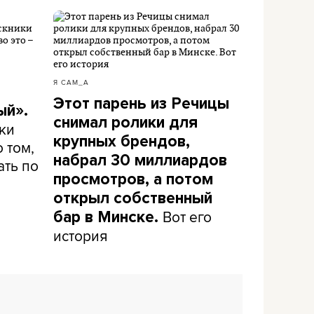
Я САМ_А
Этот парень из Речицы
ый».
снимал ролики для
ки
крупных брендов,
 том,
набрал 30 миллиардов
ать по
просмотров, а потом
открыл собственный
Вот его
бар в Минске.
история