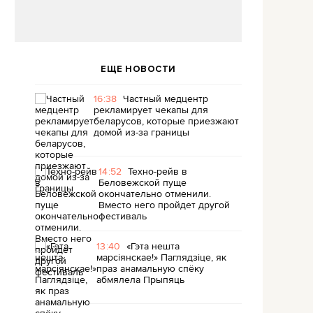
ЕЩЕ НОВОСТИ
16:38
Частный медцентр
рекламирует чекапы для
беларусов, которые приезжают
домой из-за границы
14:52
Техно-рейв в
Беловежской пуще
окончательно отменили.
Вместо него пройдет другой
фестиваль
13:40
«Гэта нешта
марсіянскае!» Паглядзіце, як
праз анамальную спёку
абмялела Прыпяць