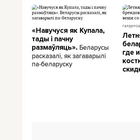
ГАРДЕРО
«Навучуся як Купала,
Летн
тады і пачну
бела
Беларусы
размаўляць».
где и
расказалі, як загаварылі
кост
па-беларуску
скид