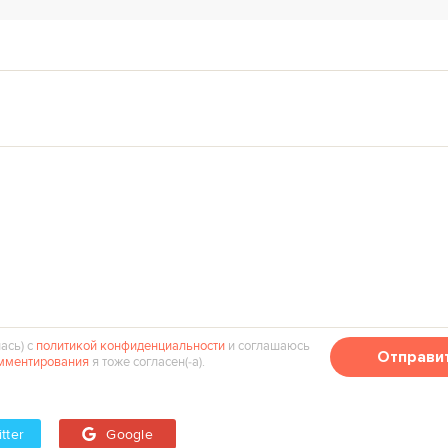
ась) с
политикой конфиденциальности
и соглашаюсь
Отправи
мментирования
я тоже согласен(‑а).
tter
Google