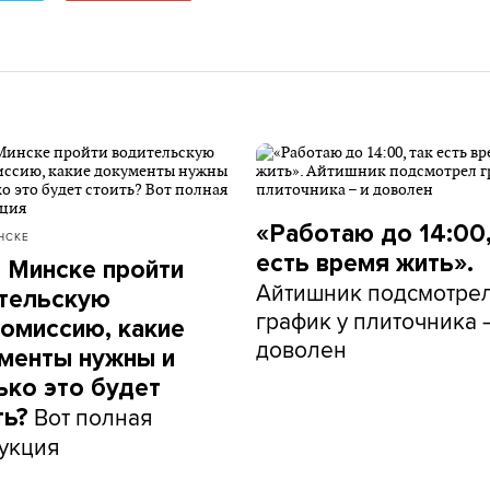
«Работаю до 14:00,
НСКЕ
есть время жить».
в Минске пройти
Айтишник подсмотре
тельскую
график у плиточника 
омиссию, какие
доволен
менты нужны и
ько это будет
Вот полная
ть?
укция