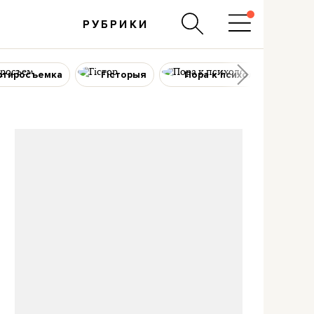
РУБРИКИ
ртиросъемка
Гісторыя
Пора к психологу