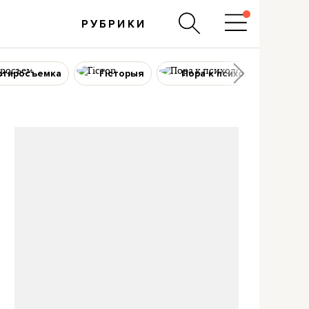
РУБРИКИ
ртиросъемка
Гісторыя
Пора к психологу