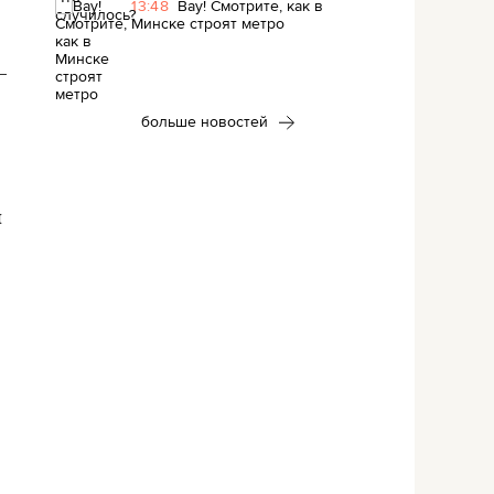
13:48
Вау! Смотрите, как в
Минске строят метро
–
больше новостей
и