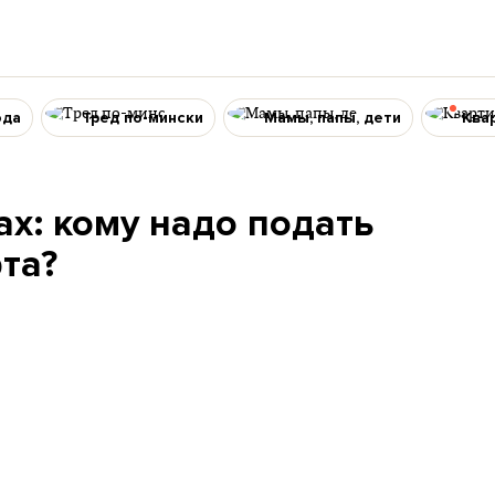
ода
Тред по-мински
Мамы, папы, дети
Ква
ах: кому надо подать
та?