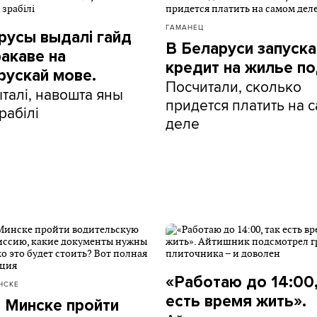
ГАМАНЕЦ
русы выдалі гайд
В Беларуси запуск
ракаве на
кредит на жилье по
рускай мове.
Посчитали, сколько
талі, навошта яны
придется платить на 
рабілі
деле
«Работаю до 14:00,
НСКЕ
есть время жить».
в Минске пройти