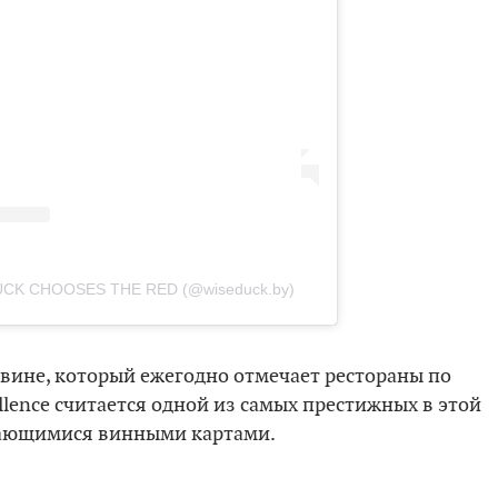
UCK CHOOSES THE RED (@wiseduck.by)
 вине, который ежегодно отмечает рестораны по
cellence считается одной из самых престижных в этой
дающимися винными картами.