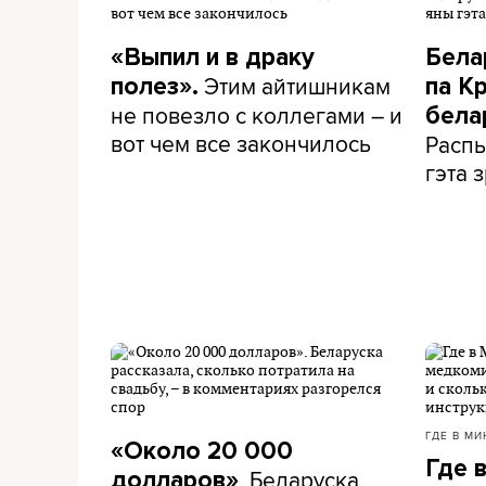
«Выпил и в драку
Бела
Этим айтишникам
полез».
па К
не повезло с коллегами – и
бела
вот чем все закончилось
Распы
гэта з
ГДЕ В МИ
«Около 20 000
Где 
. Беларуска
долларов»