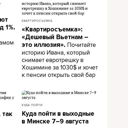
ают
КВАРТИРОСЪЕМКА
д 1%.
«Квартиросъемка»:
«Дешевый Вьетнам –
самом
Почитайте
это иллюзия».
историю Ивана, который
снимает евротрешку в
Хошимине за 1030$ и хочет
к пенсии открыть свой бар
КУДА ПОЙТИ
Куда пойти в выходные
 так
в Минске 7–9 августа