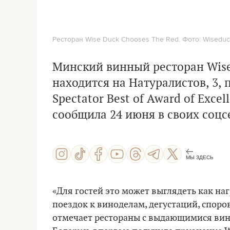
Ресторан Wise Duck Chooses The Red. Фото: Wiseduck
Минский винный ресторан
Wis
находится на Натуралистов, 3,
Spectator Best of Award of Excel
сообщила 24 июня в своих соцс
МЫ ЗДЕСЬ
«Для гостей это может выглядеть как на
поездок к виноделам, дегустаций, споров
отмечает рестораны с выдающимися вин