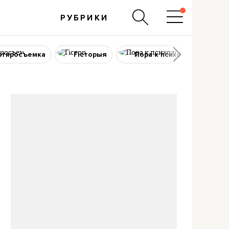
РУБРИКИ
ртиросъемка
Гісторыя
Пора к психологу