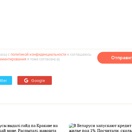
ась) с
политикой конфиденциальности
и соглашаюсь
Отправи
мментирования
я тоже согласен(‑а).
tter
Google