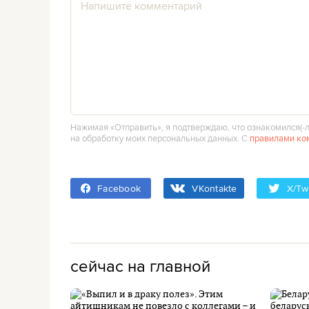
Нажимая «Отправить», я подтверждаю, что ознакомился(‑л
на обработку моих персональных данных. С
правилами ко
Facebook
VKontakte
X/Twi
сейчас на главной