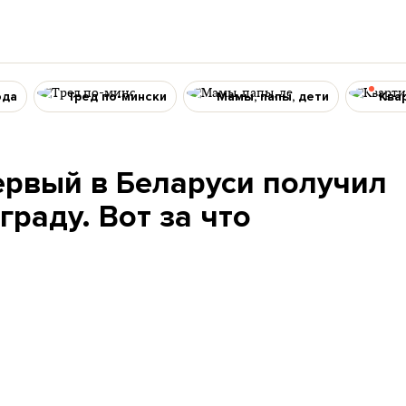
ода
Тред по-мински
Мамы, папы, дети
Ква
ервый в Беларуси получил
граду. Вот за что