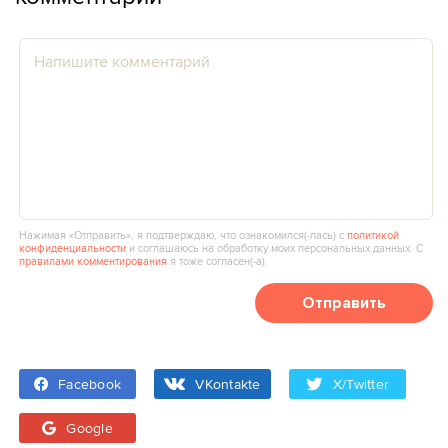
Нажимая «Отправить», я подтверждаю, что ознакомился(‑лась) с
политикой
конфиденциальности
и соглашаюсь на обработку моих персональных данных. С
правилами комментирования
я тоже согласен(‑а).
Отправить
Facebook
VKontakte
X/Twitter
Google