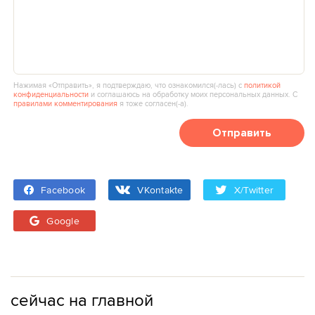
Нажимая «Отправить», я подтверждаю, что ознакомился(‑лась) с
политикой
конфиденциальности
и соглашаюсь на обработку моих персональных данных. С
правилами комментирования
я тоже согласен(‑а).
Отправить
Facebook
VKontakte
X/Twitter
Google
сейчас на главной