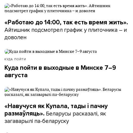
«Работаю до 14:00, так есть время жить».
Айтишник подсмотрел график у плиточника – и
доволен
КУДА ПОЙТИ
Куда пойти в выходные в Минске 7–9
августа
«Навучуся як Купала, тады і пачну
Беларусы расказалі, як
размаўляць».
загаварылі па-беларуску