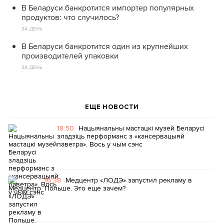
В Беларуси банкротится импортер популярных
продуктов: что случилось?
ЗА ДЕНЬ
В Беларуси банкротится один из крупнейших
производителей упаковки
ЗА ДЕНЬ
ЕЩЕ НОВОСТИ
18:50
Нацыянальны мастацкі музей Беларусі
зладзіць перформанс з «кансервацыяй
паветра». Вось у чым сэнс
16:38
Медцентр «ЛОДЭ» запустил рекламу в
Польше. Это еще зачем?