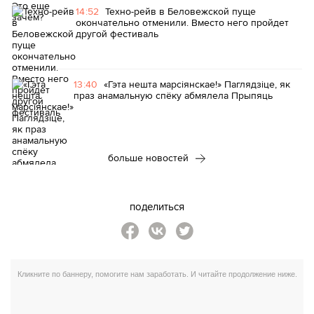
14:52
Техно-рейв в Беловежской пуще
окончательно отменили. Вместо него пройдет
другой фестиваль
13:40
«Гэта нешта марсіянскае!» Паглядзіце, як
праз анамальную спёку абмялела Прыпяць
больше новостей
поделиться