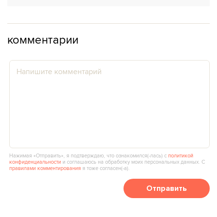
комментарии
Нажимая «Отправить», я подтверждаю, что ознакомился(‑лась) с
политикой
конфиденциальности
и соглашаюсь на обработку моих персональных данных. С
правилами комментирования
я тоже согласен(‑а).
Отправить