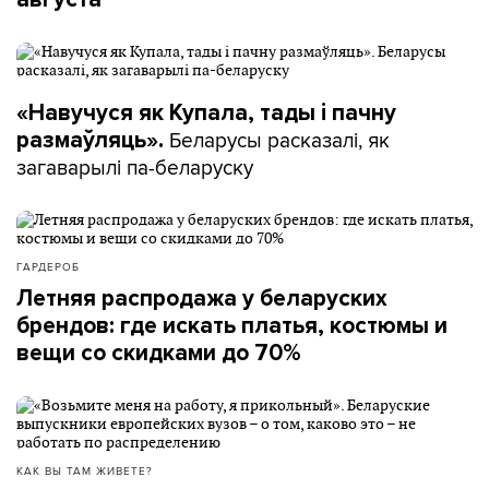
«Навучуся як Купала, тады і пачну
Беларусы расказалі, як
размаўляць».
загаварылі па-беларуску
ГАРДЕРОБ
Летняя распродажа у беларуских
брендов: где искать платья, костюмы и
вещи со скидками до 70%
КАК ВЫ ТАМ ЖИВЕТЕ?