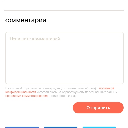
комментарии
Нажимая «Отправить», я подтверждаю, что ознакомился(‑лась) с
политикой
конфиденциальности
и соглашаюсь на обработку моих персональных данных. С
правилами комментирования
я тоже согласен(‑а).
Отправить