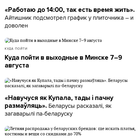
«Работаю до 14:00, так есть время жить».
Айтишник подсмотрел график у плиточника – и
доволен
КУДА ПОЙТИ
Куда пойти в выходные в Минске 7–9
августа
«Навучуся як Купала, тады і пачну
Беларусы расказалі, як
размаўляць».
загаварылі па-беларуску