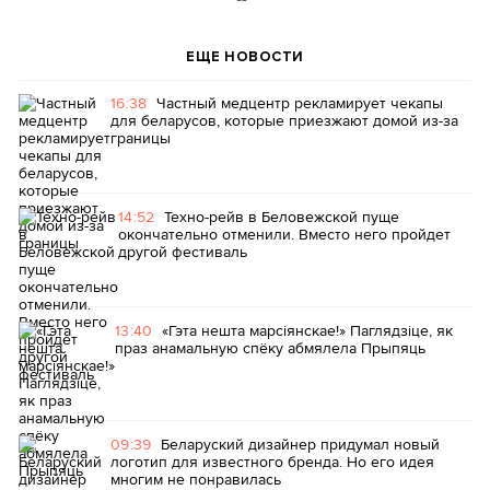
ЕЩЕ НОВОСТИ
16:38
Частный медцентр рекламирует чекапы
для беларусов, которые приезжают домой из-за
границы
14:52
Техно-рейв в Беловежской пуще
окончательно отменили. Вместо него пройдет
другой фестиваль
13:40
«Гэта нешта марсіянскае!» Паглядзіце, як
праз анамальную спёку абмялела Прыпяць
09:39
Беларуский дизайнер придумал новый
логотип для известного бренда. Но его идея
многим не понравилась