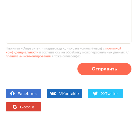
Нажимая «Отправить», я подтверждаю, что ознакомился(‑лась) с
политикой
конфиденциальности
и соглашаюсь на обработку моих персональных данных. С
правилами комментирования
я тоже согласен(‑а).
Отправить
Facebook
VKontakte
X/Twitter
Google