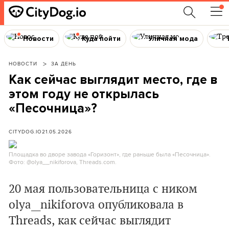
Новости
Куда пойти
Уличная мода
НОВОСТИ
ЗА ДЕНЬ
Как сейчас выглядит место, где в
этом году не открылась
«Песочница»?
CITYDOG.IO
21.05.2026
Площадка во дворе завода «Горизонт», где раньше была «Песочница».
Фото: @olya__nikiforova, Threads.com.
20 мая пользовательница с ником
olya__nikiforova опубликовала в
Threads, как сейчас выглядит