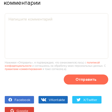
комментарии
Нажимая «Отправить», я подтверждаю, что ознакомился(‑лась) с
политикой
конфиденциальности
и соглашаюсь на обработку моих персональных данных. С
правилами комментирования
я тоже согласен(‑а).
Отправить
Facebook
VKontakte
X/Twitter
Google