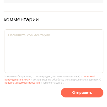
комментарии
Нажимая «Отправить», я подтверждаю, что ознакомился(‑лась) с
политикой
конфиденциальности
и соглашаюсь на обработку моих персональных данных. С
правилами комментирования
я тоже согласен(‑а).
Отправить