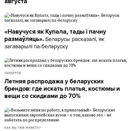
августа
«Навучуся як Купала, тады і пачну
Беларусы расказалі, як
размаўляць».
загаварылі па-беларуску
ГАРДЕРОБ
Летняя распродажа у беларуских
брендов: где искать платья, костюмы и
вещи со скидками до 70%
КАК ВЫ ТАМ ЖИВЕТЕ?