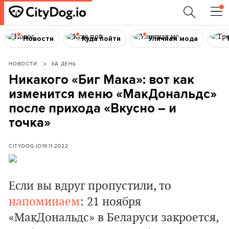
Новости
Куда пойти
Уличная мода
НОВОСТИ
ЗА ДЕНЬ
Никакого «Биг Мака»: вот как
изменится меню «МакДональдс»
после прихода «Вкусно – и
точка»
CITYDOG.IO
19.11.2022
Если вы вдруг пропустили, то
напоминаем
: 21 ноября
«МакДональдс» в Беларуси закроется,