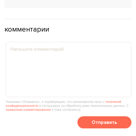
комментарии
Нажимая «Отправить», я подтверждаю, что ознакомился(‑лась) с
политикой
конфиденциальности
и соглашаюсь на обработку моих персональных данных. С
правилами комментирования
я тоже согласен(‑а).
Отправить