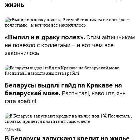
жизнь
Этим айтишникам
«Выпил и в драку полез».
не повезло с коллегами – и вот чем все
закончилось
Беларусы выдалі гайд па Кракаве на
Распыталі, навошта яны
беларускай мове.
гэта зрабілі
ГАМАНЕЦ
В Беларуси запускают кредит на жилье