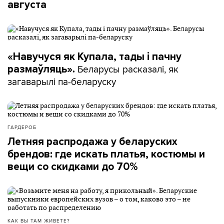
августа
«Навучуся як Купала, тады і пачну
Беларусы расказалі, як
размаўляць».
загаварылі па-беларуску
ГАРДЕРОБ
Летняя распродажа у беларуских
брендов: где искать платья, костюмы и
вещи со скидками до 70%
КАК ВЫ ТАМ ЖИВЕТЕ?