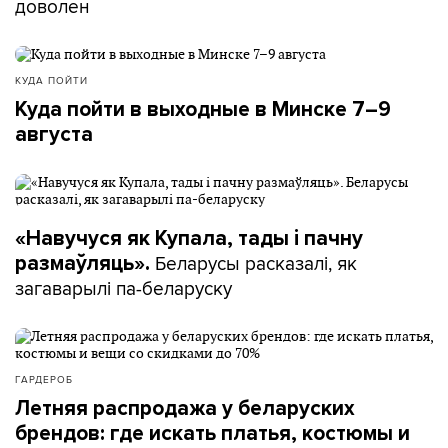
доволен
КУДА ПОЙТИ
Куда пойти в выходные в Минске 7–9
августа
«Навучуся як Купала, тады і пачну
Беларусы расказалі, як
размаўляць».
загаварылі па-беларуску
ГАРДЕРОБ
Летняя распродажа у беларуских
брендов: где искать платья, костюмы и