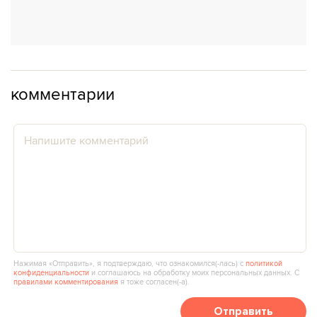
комментарии
Нажимая «Отправить», я подтверждаю, что ознакомился(‑лась) с
политикой
конфиденциальности
и соглашаюсь на обработку моих персональных данных. С
правилами комментирования
я тоже согласен(‑а).
Отправить