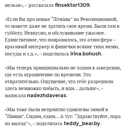
finsektor1309
нельзя», – рассказала
.
«Если Вы про новые “Літвіны” на Революционной,
то можете даже не тратить свое время. Были там в
субботу. Невкусно, и обслуживание ужасное.
Единственное, что понравилось, это атмосфера –
красивый интерьер и фишечки всякие типа меню,
irina.bohush
посуды и т.д.», – поделилась
.
«Мы теперь принципиально не ходим в заведения,
где есть ограничение по времени. Это
отвратительно. Ощущение, что тебе разрешили
здесь немножко побыть, и иди… дальше», –
nadezhdaveras
написала
.
«Мы тоже были неприятно удивлены зимой в
“Пинки”. Сидим, едим... А тут: “Здравствуйте, пора
teddy_bear.by
на выход”», – поделилась
.