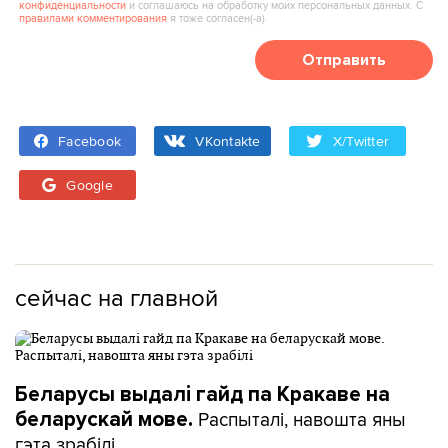
конфиденциальности
и соглашаюсь на обработку моих персональных данных. С
правилами комментирования
я тоже согласен(‑а).
Отправить
Facebook
VKontakte
X/Twitter
Google
сейчас на главной
Беларусы выдалі гайд па Кракаве на
Распыталі, навошта яны
беларускай мове.
гэта зрабілі