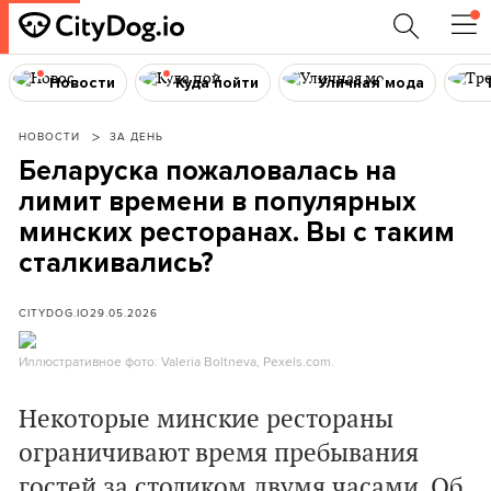
Новости
Куда пойти
Уличная мода
НОВОСТИ
ЗА ДЕНЬ
Беларуска пожаловалась на
лимит времени в популярных
минских ресторанах. Вы с таким
сталкивались?
CITYDOG.IO
29.05.2026
Иллюстративное фото: Valeria Boltneva, Pexels.com.
Некоторые минские рестораны
ограничивают время пребывания
гостей за столиком двумя часами. Об