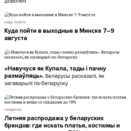
доволен
КУДА ПОЙТИ
Куда пойти в выходные в Минске 7–9
августа
«Навучуся як Купала, тады і пачну
Беларусы расказалі, як
размаўляць».
загаварылі па-беларуску
ГАРДЕРОБ
Летняя распродажа у беларуских
брендов: где искать платья, костюмы и